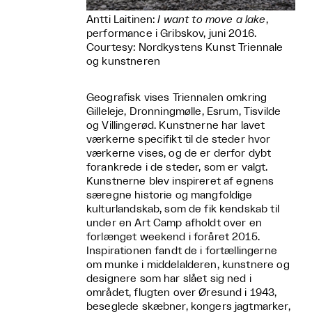
Antti Laitinen:
I want to move a lake
,
performance i Gribskov, juni 2016.
Courtesy: Nordkystens Kunst Triennale
og kunstneren
Geografisk vises Triennalen omkring
Gilleleje, Dronningmølle, Esrum, Tisvilde
og Villingerød. Kunstnerne har lavet
værkerne specifikt til de steder hvor
værkerne vises, og de er derfor dybt
forankrede i de steder, som er valgt.
Kunstnerne blev inspireret af egnens
særegne historie og mangfoldige
kulturlandskab, som de fik kendskab til
under en Art Camp afholdt over en
forlænget weekend i foråret 2015.
Inspirationen fandt de i fortællingerne
om munke i middelalderen, kunstnere og
designere som har slået sig ned i
området, flugten over Øresund i 1943,
beseglede skæbner, kongers jagtmarker,