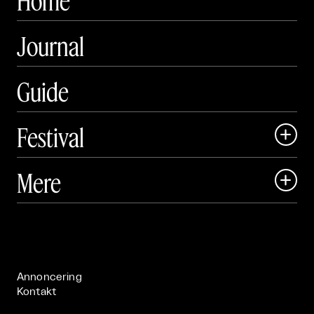
Home
Journal
Guide
Festival

Art Matter Local

Mere

Art Matter Festival

Om

Live

Publikationer

Annoncering
Kontakt