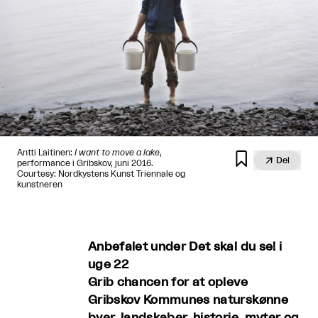
Antti Laitinen:
I want to move a lake
,


Del
performance i Gribskov, juni 2016.
Courtesy: Nordkystens Kunst Triennale og
kunstneren
Anbefalet under Det skal du se! i
uge 22
Grib chancen for at opleve
Gribskov Kommunes naturskønne
byer, landskaber, historie, myter og