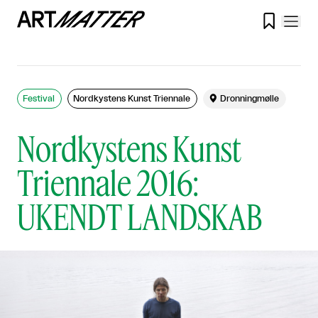

Festival
Nordkystens Kunst Triennale

Dronningmølle
Nordkystens Kunst
Triennale 2016:
UKENDT LANDSKAB