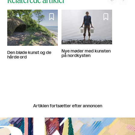



Nye møder med kunsten
Den bløde kunst og de
på nordkysten
hårde ord
Artiklen fortsætter efter annoncen