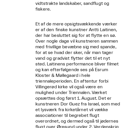
vidtstrakte landskaber, sandflugt og
fiskere.
Et af de mere opsigtsvækkende værker
er af den finske kunstner Antti Laitinen,
der har besluttet sig for at flytte en sø.
Over nogle dage vil kunstneren sammen
med frivillige bevæbne sig med spande,
for at se hvad der sker, når man tager
vand og gradvist flytter det til et nyt
sted. Laitinens performance bliver filmet
og kan efterfølgende ses på Esrum
Kloster & Møllegaard i hele
triennaleperioden. En aftentur forbi
Villingerød kirke vil også være en
mulighed under Triennalen. Værket
opsættes dog først 1. August. Det er
kunstneren Dor Guez fra Israel, som med
et lysværk fra kirketårnet vil vække
associationer til begrebet flugt
overordnet, og dermed også til jødernes
flugt over Øresund under 2. Verdenskrig