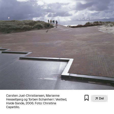
Carsten Juel-Christiansen, Marianne


Del
Hesselbjerg og Torben Schønherr: Vestled,
Hvide Sande, 2006. Foto: Christina
Capetillo.