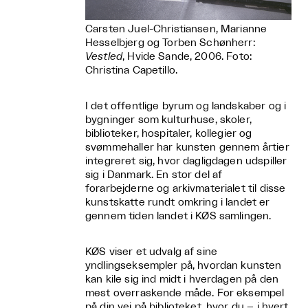
Carsten Juel-Christiansen, Marianne
Hesselbjerg og Torben Schønherr:
Vestled
, Hvide Sande, 2006. Foto:
Christina Capetillo.
I det offentlige byrum og landskaber og i
bygninger som kulturhuse, skoler,
biblioteker, hospitaler, kollegier og
svømmehaller har kunsten gennem årtier
integreret sig, hvor dagligdagen udspiller
sig i Danmark. En stor del af
forarbejderne og arkivmaterialet til disse
kunstskatte rundt omkring i landet er
gennem tiden landet i KØS samlingen.
KØS viser et udvalg af sine
yndlingseksempler på, hvordan kunsten
kan kile sig ind midt i hverdagen på den
mest overraskende måde. For eksempel
på din vej på biblioteket, hvor du – i hvert