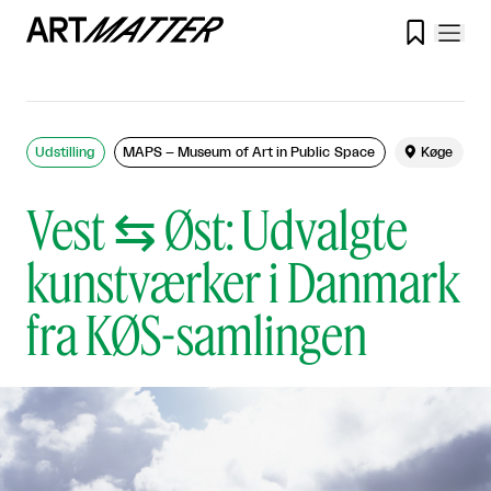

Udstilling
MAPS – Museum of Art in Public Space

Køge
Vest ⇆ Øst: Udvalgte
kunstværker i Danmark
fra KØS-samlingen