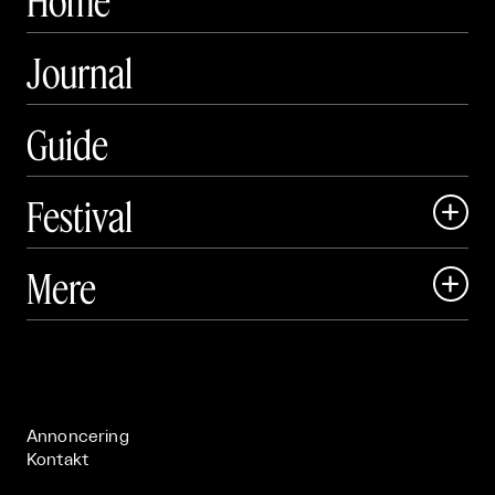
Home
Journal
Guide
Festival

Art Matter Local

Mere

Art Matter Festival

Om

Live

Publikationer

Annoncering
Kontakt