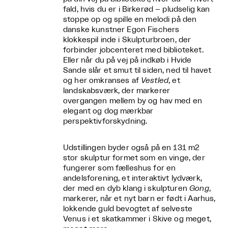
fald, hvis du er i Birkerød – pludselig kan
stoppe op og spille en melodi på den
danske kunstner Egon Fischers
klokkespil inde i Skulpturbroen, der
forbinder jobcenteret med biblioteket.
Eller når du på vej på indkøb i Hvide
Sande slår et smut til siden, ned til havet
og her omkranses af
Vestled
, et
landskabsværk, der markerer
overgangen mellem by og hav med en
elegant og dog mærkbar
perspektivforskydning.
Udstillingen byder også på en 131 m2
stor skulptur formet som en vinge, der
fungerer som fælleshus for en
andelsforening, et interaktivt lydværk,
der med en dyb klang i skulpturen
Gong
,
markerer, når et nyt barn er født i Aarhus,
lokkende guld bevogtet af selveste
Venus i et skatkammer i Skive og meget,