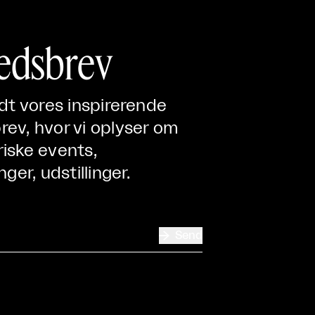
edsbrev
ndt vores inspirerende
ev, hvor vi oplyser om
iske events,
nger, udstillinger.

Send