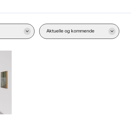
Aktuelle og kommende

