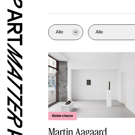
Alle
Alle

Sidste chance
Martin Aagaard