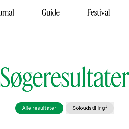
urnal
Guide
Festival
Søgeresultate
1
Alle resultater
Soloudstilling