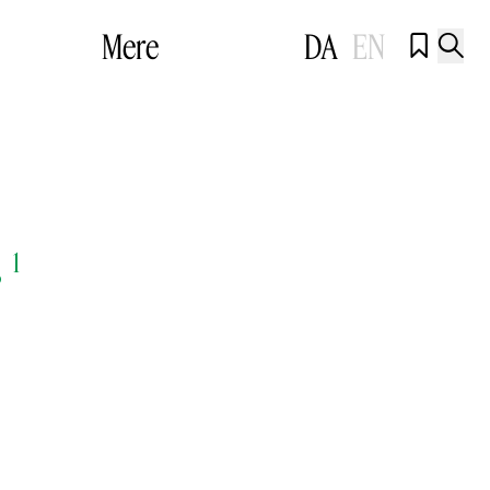
Mere
DA
EN


r
1