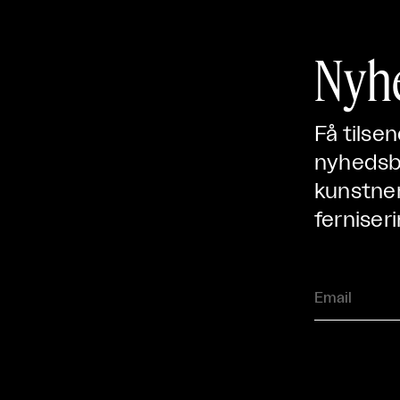
Nyh
Få tilse
nyhedsbr
kunstner
ferniseri