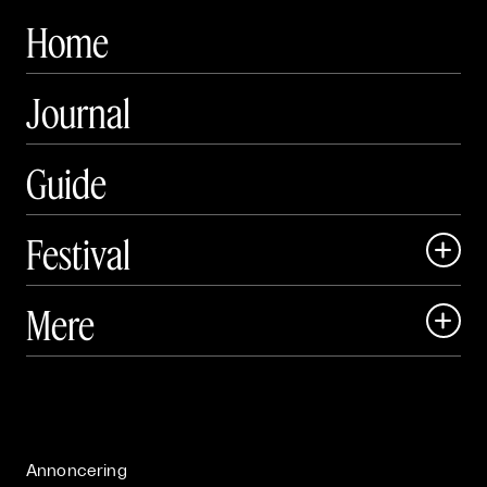
Home
Journal
Guide
Festival

Art Matter Local

Mere

Art Matter Festival

Om

Live

Publikationer

Annoncering