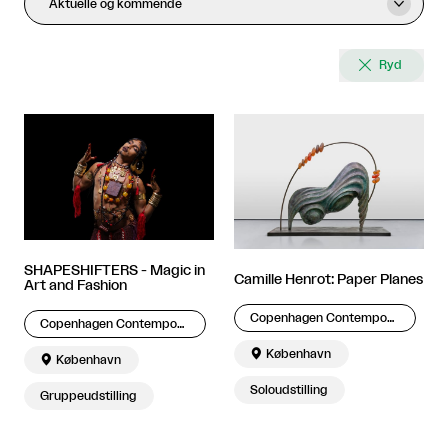
Aktuelle og kommende


Ryd
SHAPESHIFTERS - Magic in
Camille Henrot: Paper Planes
Art and Fashion
Copenhagen Contemporary
Copenhagen Contemporary

København

København
Soloudstilling
Gruppeudstilling