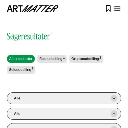

Søgeresultater
4
1
2
Alle resultater
Fast udstilling
Gruppeudstilling
1
Soloudstilling
Alle

Alle
