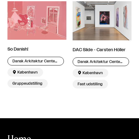
So Danish!
DAC Slide - Carsten Höller
Dansk Arkitektur Center – DAC
Dansk Arkitektur Center – DAC

København

København
Gruppeudstilling
Fast udstilling