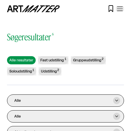

Søgeresultater
6
1
2
Alle resultater
Fast udstilling
Gruppeudstilling
1
2
Soloudstilling
Udstilling
Alle

Alle
