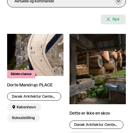
Aktuelle og kommende


Ryd
Sidste chance
Dorte Mandrup: PLACE
Dansk Arkitektur Center – DAC

København
Dette er ikke en skov
Soloudstilling
Dansk Arkitektur Center – DAC