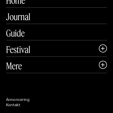
Home
Journal
Guide
Festival

Art Matter Local

Mere

Art Matter Festival

Om

Live

Publikationer

Annoncering
Kontakt