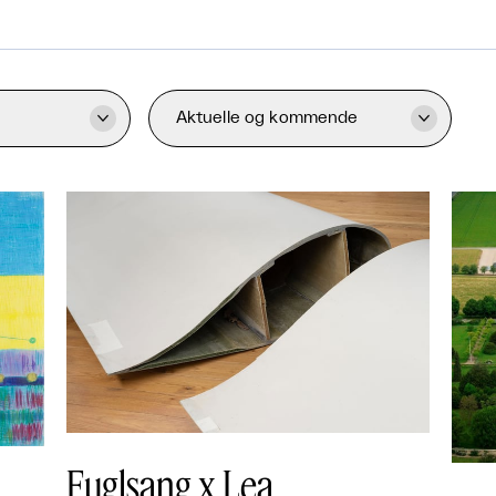
Aktuelle og kommende


Fuglsang x Lea