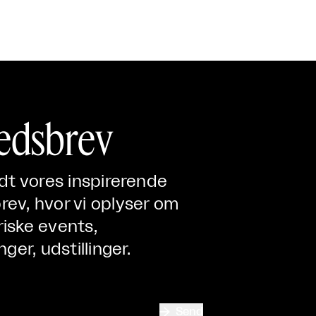
edsbrev
ndt vores inspirerende
ev, hvor vi oplyser om
iske events,
nger, udstillinger.

Send