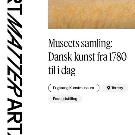
Museets samling:
Dansk kunst fra 1780
til i dag
Fuglsang Kunstmuseum

Toreby
Fast udstilling