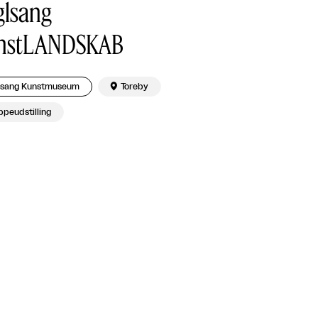
glsang
nstLANDSKAB
lsang Kunstmuseum

Toreby
peudstilling