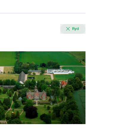

Ryd