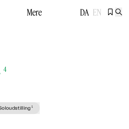
Mere
DA
EN


r
4
1
Soloudstilling