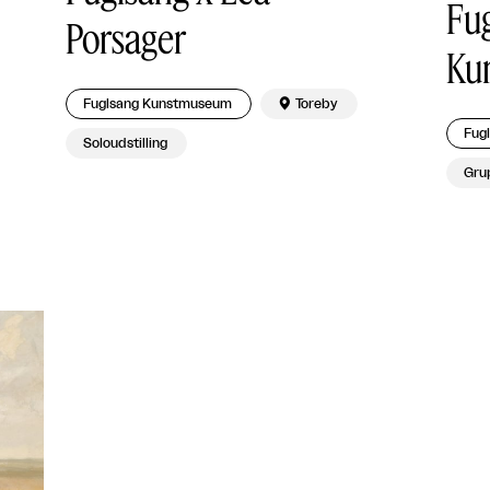
Fu
Porsager
Ku
Fuglsang Kunstmuseum

Toreby
Fug
Soloudstilling
Grup