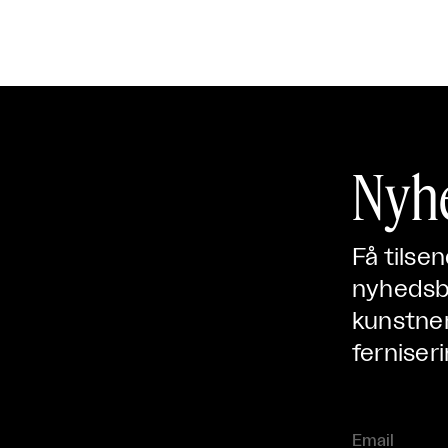
Nyh
Få tilse
nyhedsbr
kunstner
ferniseri