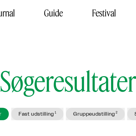
urnal
Guide
Festival
Søgeresultate
1
2
r
Fast udstilling
Gruppeudstilling