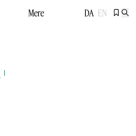
Mere
DA
EN


r
1