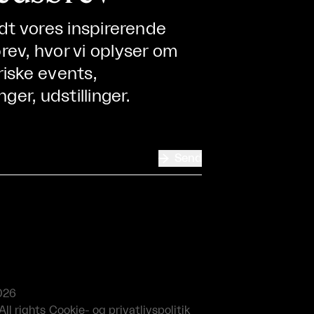
ndt vores inspirerende
ev, hvor vi oplyser om
iske events,
nger, udstillinger.

Send
026
All rights
Cookie- og privatlivspolitik