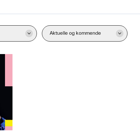
Aktuelle og kommende

