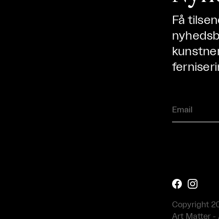
Få tilse
nyhedsbr
kunstner
ferniseri


Copyright 2
Art Matter - 