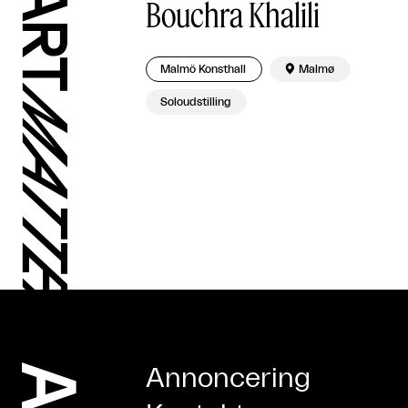
Bouchra Khalili
Malmö Konsthall

Malmø
Soloudstilling
Annoncering