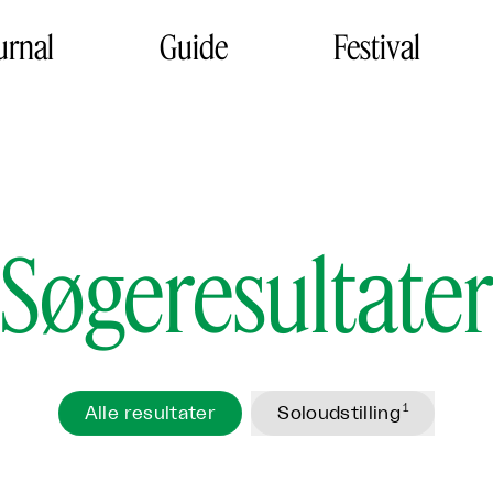
urnal
Guide
Festival
Søgeresultate
1
Alle resultater
Soloudstilling