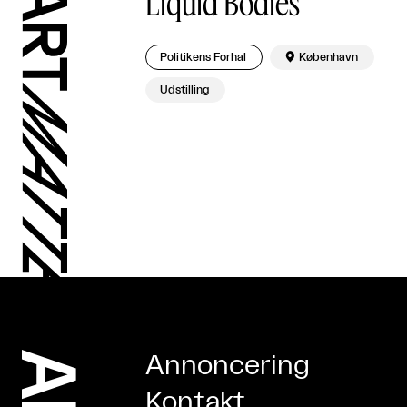
Liquid Bodies
Politikens Forhal

København
Udstilling
Annoncering
Kontakt