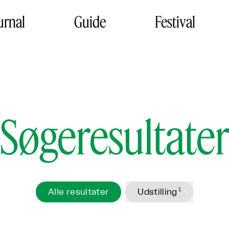
urnal
Guide
Festival
Søgeresultate
1
Alle resultater
Udstilling