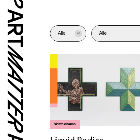
Alle
Alle

Sidste chance