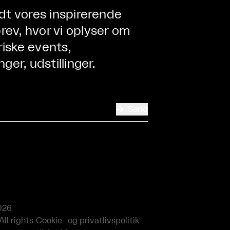
ndt vores inspirerende
ev, hvor vi oplyser om
iske events,
nger, udstillinger.

Send
026
All rights
Cookie- og privatlivspolitik