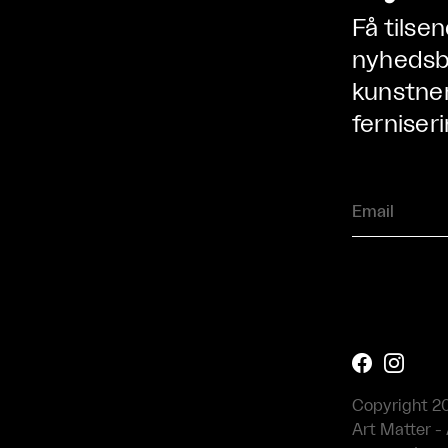
Få tilse
nyhedsbr
kunstner
ferniseri


Copyright 2
Art Matter - 