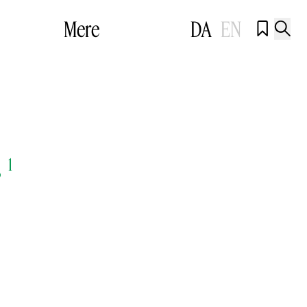
Mere
DA
EN


r
1