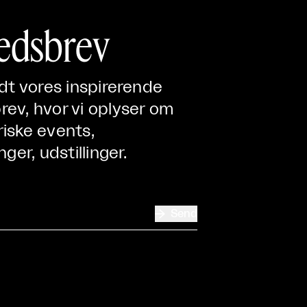
edsbrev
ndt vores inspirerende
ev, hvor vi oplyser om
iske events,
nger, udstillinger.

Send