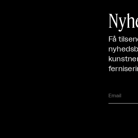
Nyh
Få tilse
nyhedsbr
kunstner
ferniseri