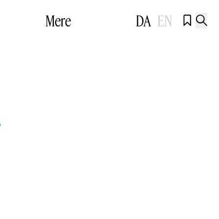
Mere
DA
EN


r