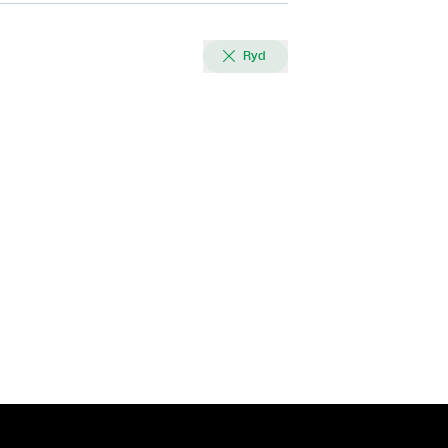

Ryd