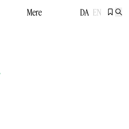
Mere
DA
EN


r