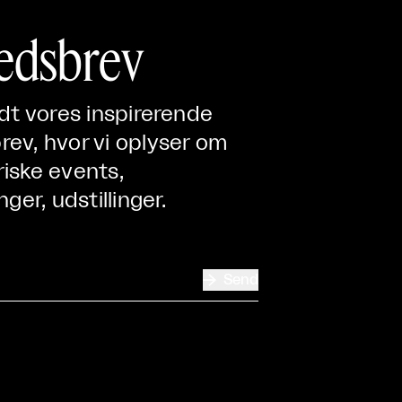
edsbrev
ndt vores inspirerende
ev, hvor vi oplyser om
iske events,
nger, udstillinger.

Send