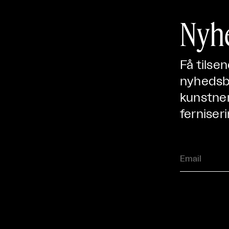
Nyh
Få tilse
nyhedsbr
kunstner
ferniseri