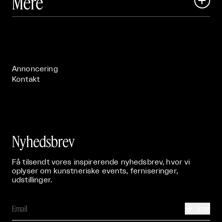
Mere

Art Matter Festival

Om

Live

Publikationer

Annoncering
Kontakt
Nyhedsbrev
Få tilsendt vores inspirerende nyhedsbrev, hvor vi
oplyser om kunstneriske events, ferniseringer,
udstillinger.
Send
