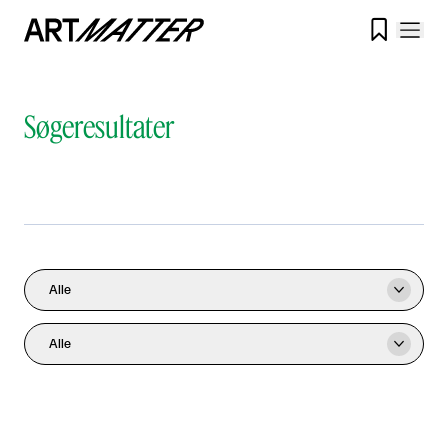

Søgeresultater
Alle

Alle
