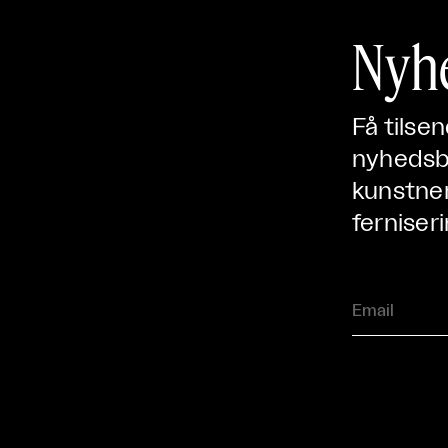
Nyh
Få tilse
nyhedsbr
kunstner
ferniseri