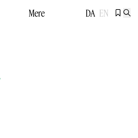
Mere
DA
EN


r