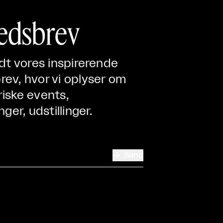
edsbrev
ndt vores inspirerende
ev, hvor vi oplyser om
iske events,
nger, udstillinger.

Send