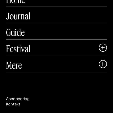
Journal
Guide
Festival

Art Matter Local

Mere

Art Matter Festival

Om

Live

Publikationer

Annoncering
Kontakt