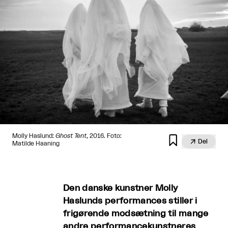
Molly Haslund:
Ghost Tent
, 2016. Foto:


Del
Matilde Haaning
Den danske kunstner Molly
Haslunds performances stiller i
frigørende modsætning til mange
andre performancekunstneres