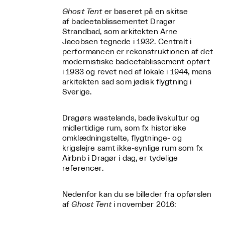
Ghost Tent
er baseret på en skitse
af badeetablissementet Dragør
Strandbad, som arkitekten Arne
Jacobsen tegnede i 1932. Centralt i
performancen er rekonstruktionen af det
modernistiske badeetablissement opført
i 1933 og revet ned af lokale i 1944, mens
arkitekten sad som jødisk flygtning i
Sverige.
Dragørs wastelands, badelivskultur og
midlertidige rum, som fx historiske
omklædningstelte, flygtninge- og
krigslejre samt ikke-synlige rum som fx
Airbnb i Dragør i dag, er tydelige
referencer.
Nedenfor kan du se billeder fra opførslen
af
Ghost Tent
i november 2016: