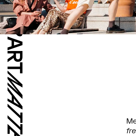
Me
fr