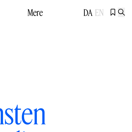
Mere
DA
EN


nsten