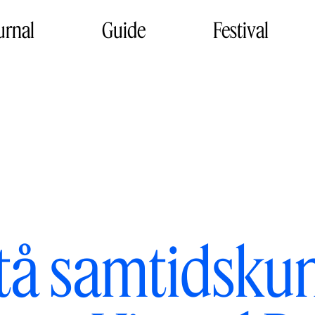
urnal
Guide
Festival
tå samtidsku