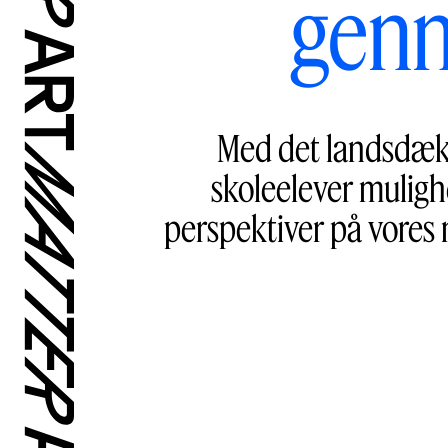
genn
Med det landsdække
skoleelever mulighe
perspektiver på vores n