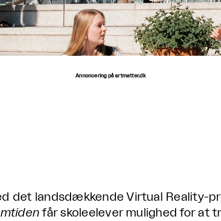
Annoncering på artmatter.dk
d det landsdækkende Virtual Reality-p
emtiden
får skoleelever mulighed for at t