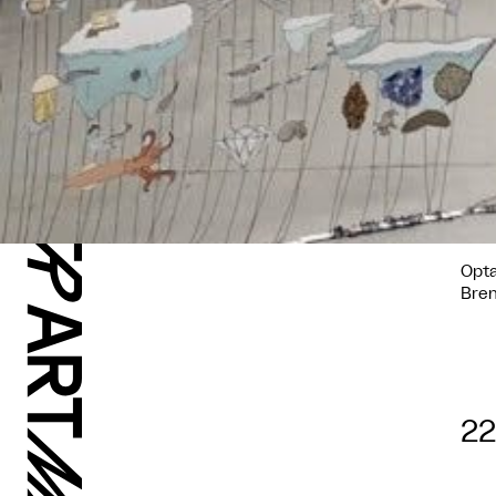
Opta
Bren
22