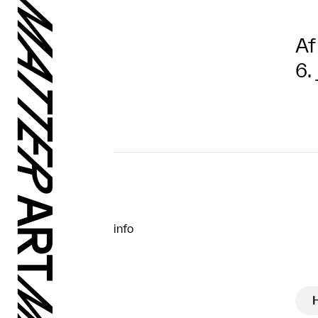
Af
6.
info