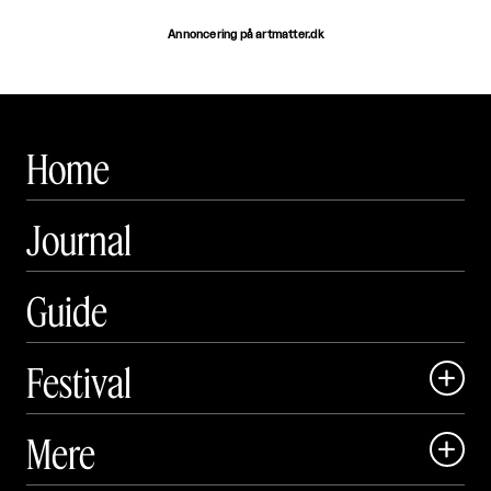
Annoncering på artmatter.dk
Home
Journal
Guide
Festival

Art Matter Local

Mere

Art Matter Festival
