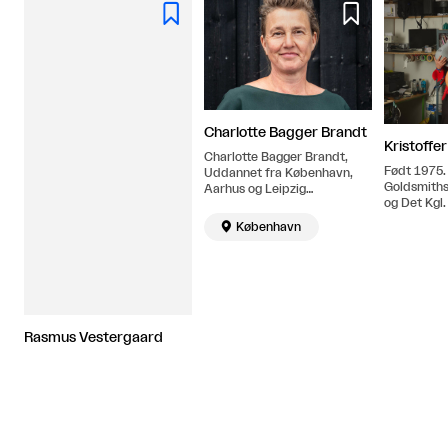


Charlotte Bagger Brandt
Kristoffe
Charlotte Bagger Brandt,
Født 1975.
Uddannet fra København,
Goldsmiths
Aarhus og Leipzig
og Det Kgl
Universitet i Idehistorie og
Kunstakade
Kunsthistorie 1991-97. Bor

København
og arbejder i København.
Rasmus Vestergaard