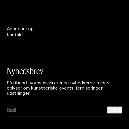
Om

Live

Publikationer

Annoncering
Kontakt
Nyhedsbrev
Få tilsendt vores inspirerende nyhedsbrev, hvor vi
oplyser om kunstneriske events, ferniseringer,
udstillinger.
Send
