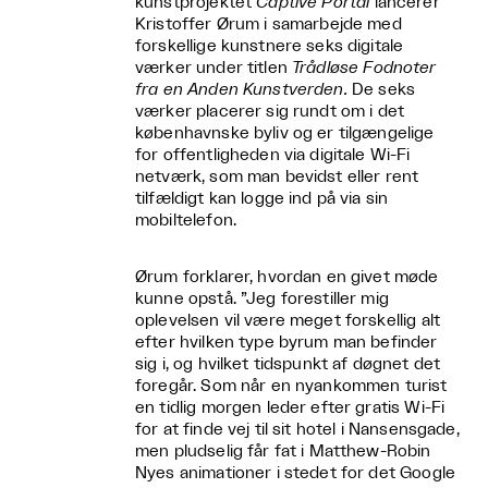
kunstprojektet
Captive Portal
lancerer
Kristoffer Ørum i samarbejde med
forskellige kunstnere seks digitale
værker under titlen
Trådløse Fodnoter
fra en Anden Kunstverden.
De seks
værker placerer sig rundt om i det
københavnske byliv og er tilgængelige
for offentligheden via digitale Wi-Fi
netværk, som man bevidst eller rent
tilfældigt kan logge ind på via sin
mobiltelefon.
Ørum forklarer, hvordan en givet møde
kunne opstå. ”Jeg forestiller mig
oplevelsen vil være meget forskellig alt
efter hvilken type byrum man befinder
sig i, og hvilket tidspunkt af døgnet det
foregår. Som når en nyankommen turist
en tidlig morgen leder efter gratis Wi-Fi
for at finde vej til sit hotel i Nansensgade,
men pludselig får fat i Matthew-Robin
Nyes animationer i stedet for det Google