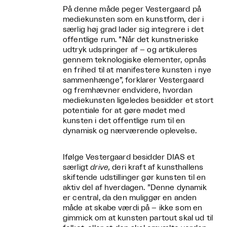
På denne måde peger Vestergaard på
mediekunsten som en kunstform, der i
særlig høj grad lader sig integrere i det
offentlige rum. ”Når det kunstneriske
udtryk udspringer af – og artikuleres
gennem teknologiske elementer, opnås
en frihed til at manifestere kunsten i nye
sammenhænge”, forklarer Vestergaard
og fremhævner endvidere, hvordan
mediekunsten ligeledes besidder et stort
potentiale for at gøre mødet med
kunsten i det offentlige rum til en
dynamisk og nærværende oplevelse.
Ifølge Vestergaard besidder DIAS et
særligt
drive,
deri kraft af kunsthallens
skiftende udstillinger gør kunsten til en
aktiv del af hverdagen. ”Denne dynamik
er central, da den muliggør en anden
måde at skabe værdi på – ikke som en
gimmick om at kunsten partout skal ud til