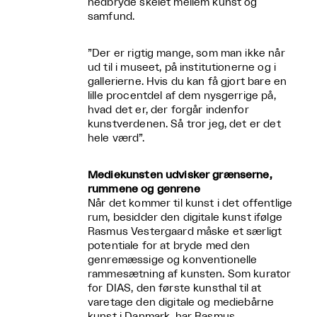
nedbryde skelet mellem kunst og
samfund.
”Der er rigtig mange, som man ikke når
ud til i museet, på institutionerne og i
gallerierne. Hvis du kan få gjort bare en
lille procentdel af dem nysgerrige på,
hvad det er, der forgår indenfor
kunstverdenen. Så tror jeg, det er det
hele værd”.
Mediekunsten udvisker grænserne,
rummene og genrene
Når det kommer til kunst i det offentlige
rum, besidder den digitale kunst ifølge
Rasmus Vestergaard måske et særligt
potentiale for at bryde med den
genremæssige og konventionelle
rammesætning af kunsten. Som kurator
for DIAS, den første kunsthal til at
varetage den digitale og mediebårne
kunst i Danmark, har Rasmus