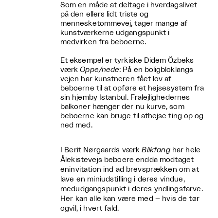
Som en måde at deltage i hverdagslivet
på den ellers lidt triste og
mennesketommevej, tager mange af
kunstværkerne udgangspunkt i
medvirken fra beboerne.
Et eksempel er tyrkiske Didem Özbeks
værk
Oppe/nede
: På en boligbloklangs
vejen har kunstneren fået lov af
beboerne til at opføre et hejsesystem fra
sin hjemby Istanbul. Fralejlighedernes
balkoner hænger der nu kurve, som
beboerne kan bruge til athejse ting op og
ned med.
I Berit Nørgaards værk
Blikfang
har hele
Ålekistevejs beboere endda modtaget
eninvitation ind ad brevsprækken om at
lave en miniudstilling i deres vindue,
medudgangspunkt i deres yndlingsfarve.
Her kan alle kan være med – hvis de tør
ogvil, i hvert fald.