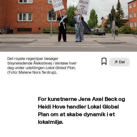
Det royale regentpar besøger


Del
tilsyneladende Ålekistevej i Vanløse hver
dag under udstilingen
Lokal Global Plan
.
(Foto: Malene Nors Tardrup).
For kunstnerne Jens Axel Beck og
Heidi Hove handler Lokal Global
Plan om at skabe dynamik i et
lokalmiljø.