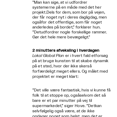
”Man kan sige, at vi udfordrer
systemerne på en måde med det her
projekt.Dels for dem, som bor på vejen,
der får noget nyt i deres dagligdag, men
ogsåfor det offentlige, som får noget
anderledes på bordet,” forklarer hun.
”Detudfordrer nogle forskellige rammer.
Gør det hele mere bevægeligt.”
2 minutters afveksling i hverdagen
Lokal Global Plan
er i hvert fald etforsøg
på at bruge kunsten til at skabe dynamik
på et sted, hvor der ikke skerså
forfærdeligt meget ellers. Og målet med
projektet er meget klart:
”Det ville være fantastisk, hvis vi kunne få
folk til at stoppe op, ogsåselvom det så
bare er et par minutter på vej til
supermarkedet,” siger Hove. ”Detkan
selvfølgelig også være, at de ikke
opdager noget som helst, men det er