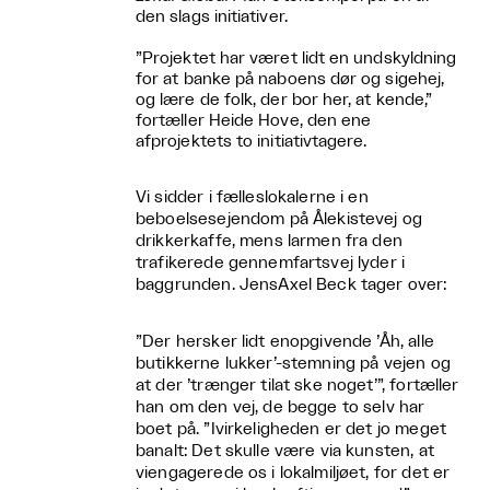
den slags initiativer.
”Projektet har været lidt en undskyldning
for at banke på naboens dør og sigehej,
og lære de folk, der bor her, at kende,”
fortæller Heide Hove, den ene
afprojektets to initiativtagere.
Vi sidder i fælleslokalerne i en
beboelsesejendom på Ålekistevej og
drikkerkaffe, mens larmen fra den
trafikerede gennemfartsvej lyder i
baggrunden. JensAxel Beck tager over:
”Der hersker lidt enopgivende ’Åh, alle
butikkerne lukker’-stemning på vejen og
at der ’trænger tilat ske noget’”, fortæller
han om den vej, de begge to selv har
boet på. ”Ivirkeligheden er det jo meget
banalt: Det skulle være via kunsten, at
viengagerede os i lokalmiljøet, for det er