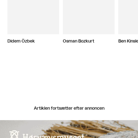
Didem Özbek
Osman Bozkurt
Ben Kinsl
Artiklen fortsætter efter annoncen