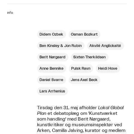
info
Didem Özbek
Osman Bozkurt
Ben Kinsley & Jon Rubin
Akvilé Anglickaité
Berit Nørgaard
Sixten Therkildsen
Anne Bennike
Pulsk Ravn
Heidi Hove
Daniel Svarre
Jens Axel Beck
Lars Arrhenius
Tirsdag den 31. maj afholder
Lokal Global
Plan
et debatoplæg om 'Kunstværket
som handling' med Berit Nørgaard,
kunstkritiker og museumsinspektør ved
Arken, Camilla Jalving, kurator og medlem