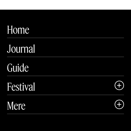
Home
Journal
Guide
Festival

Art Matter Local

Mere

Art Matter Festival

Om

Live
