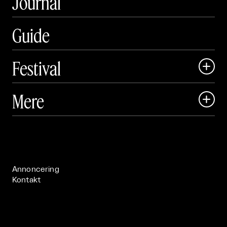
Journal
Guide
Festival

Art Matter Local

Mere

Art Matter Festival

Om

Live

Publikationer

Annoncering
Kontakt