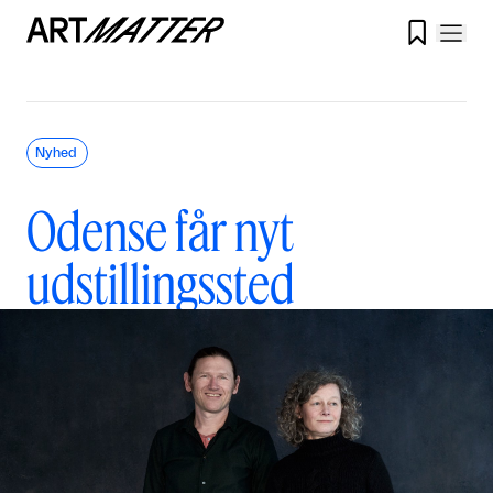

Nyhed
Odense får nyt
udstillingssted