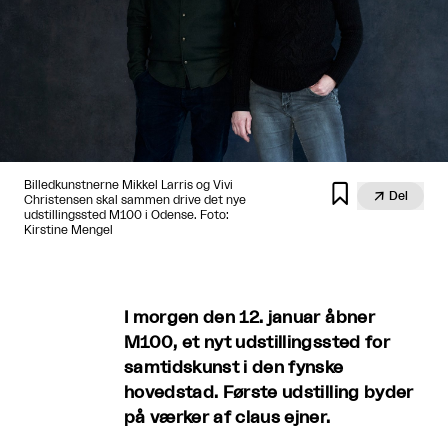
Billedkunstnerne Mikkel Larris og Vivi


Del
Christensen skal sammen drive det nye
udstillingssted M100 i Odense. Foto:
Kirstine Mengel
I morgen den 12. januar åbner
M100, et nyt udstillingssted for
samtidskunst i den fynske
hovedstad. Første udstilling byder
på værker af claus ejner.