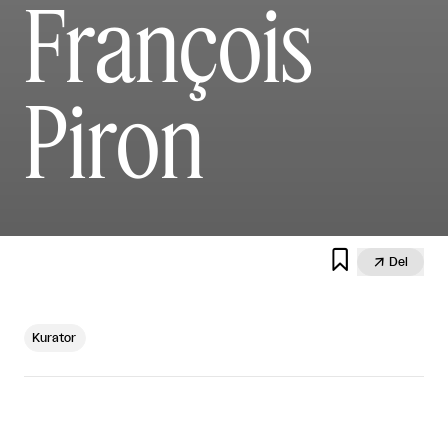
François
Piron


Del
Kurator