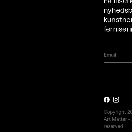
Få tilse
nyhedsbr
kunstner
ferniseri


Copyright 2
Art Matter - 
reserved