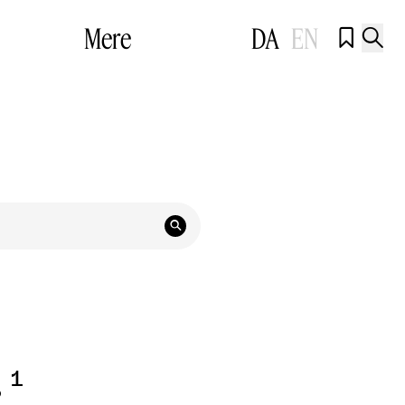
Mere
DA
EN



r
1