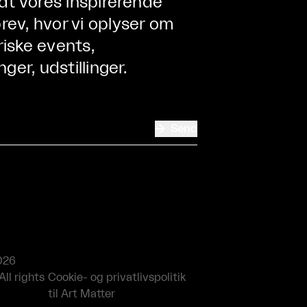
ndt vores inspirerende
ev, hvor vi oplyser om
iske events,
nger, udstillinger.

Send
026
All rights
Cookie- og privatlivspolitik
til Art Matter