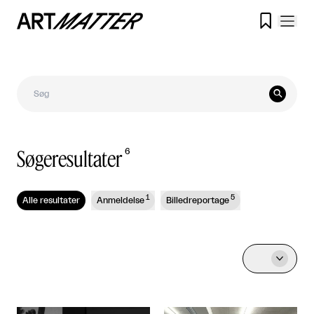


Søgeresultater
6
1
5
Alle resultater
Anmeldelse
Billedreportage
