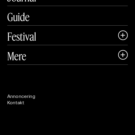
Guide
Festival

Art Matter Local

Mere

Art Matter Festival

Om

Live

Publikationer

Annoncering
Kontakt