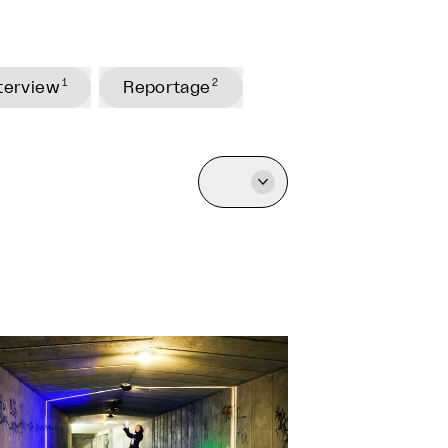
1
2
terview
Reportage
