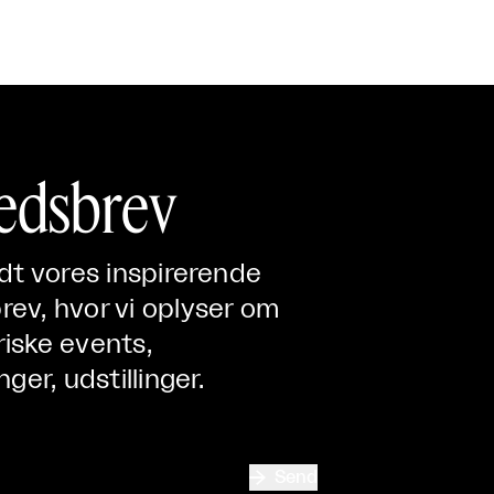
edsbrev
ndt vores inspirerende
ev, hvor vi oplyser om
iske events,
nger, udstillinger.

Send