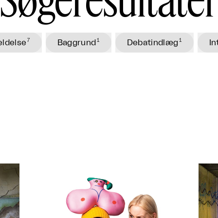
7
1
1
ldelse
Baggrund
Debatindlæg
In