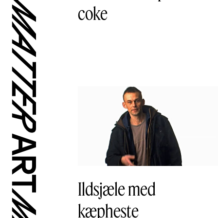
coke
Ildsjæle med
kæpheste