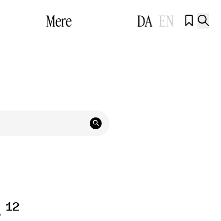
Mere
DA
EN



r
12