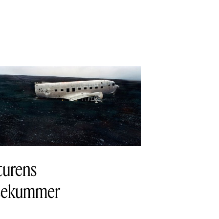
turens
ssekummer