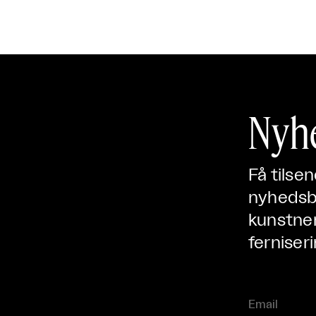
Nyh
Få tilse
nyhedsbr
kunstner
ferniseri