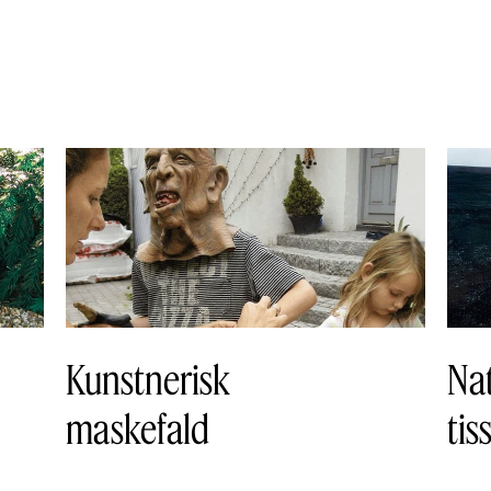
Kunstnerisk
Na
maskefald
ti