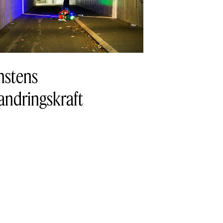
nstens
andringskraft