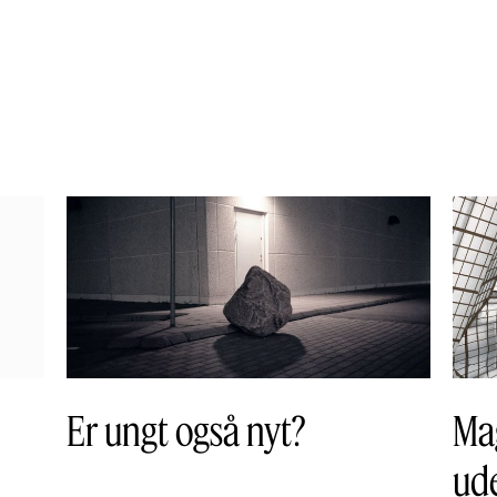
Er ungt også nyt?
Ma
ud