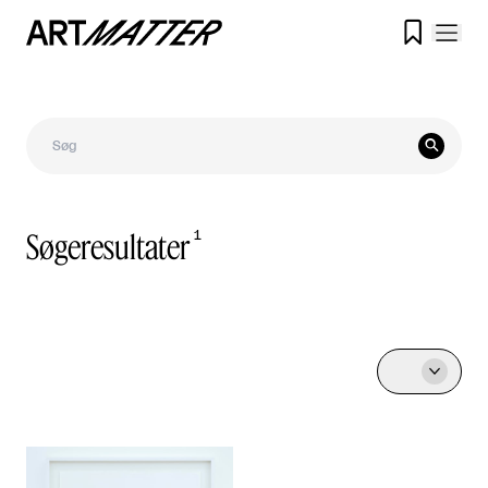


Søgeresultater
1
