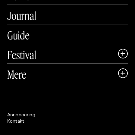
Journal
Guide
Festival

Art Matter Local

Mere

Art Matter Festival

Om

Live

Publikationer

Annoncering
Kontakt