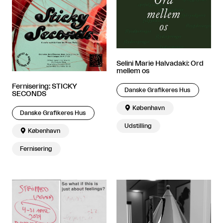
Selini Marie Halvadaki: Ord
mellem os
Fernisering: STICKY
Danske Grafikeres Hus
SECONDS

København
Danske Grafikeres Hus
Udstilling

København
Fernisering