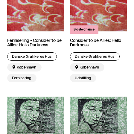
Sidste chance
Fernisering - Consider to be
Consider to be Allies: Hello
Allies: Hello Darkness
Darkness
Danske Grafikeres Hus
Danske Grafikeres Hus

København

København
Fernisering
Udstilling