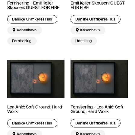
Fernisering - Emil Keller
Emil Keller Skousen: QUEST
Skousen: QUEST FOR FIRE
FOR FIRE
Danske Grafikeres Hus
Danske Grafikeres Hus

København

København
Fernisering
Udstilling
Lea Anić: Soft Ground, Hard
Fernisering - Lea Anić: Soft
Work
Ground, Hard Work
Danske Grafikeres Hus
Danske Grafikeres Hus

København

København