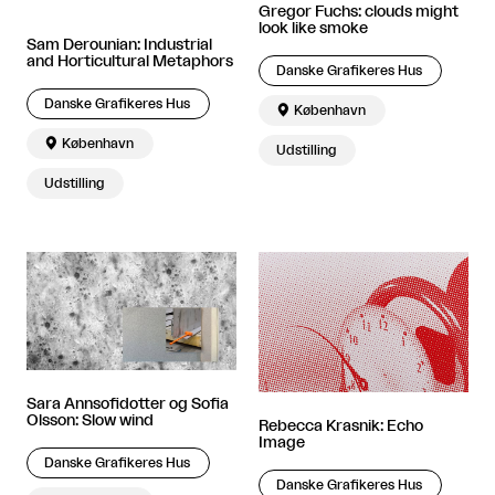
Gregor Fuchs: clouds might
look like smoke
Sam Derounian: Industrial
and Horticultural Metaphors
Danske Grafikeres Hus
Danske Grafikeres Hus

København

København
Udstilling
Udstilling
Sara Annsofidotter og Sofia
Olsson: Slow wind
Rebecca Krasnik: Echo
Image
Danske Grafikeres Hus
Danske Grafikeres Hus