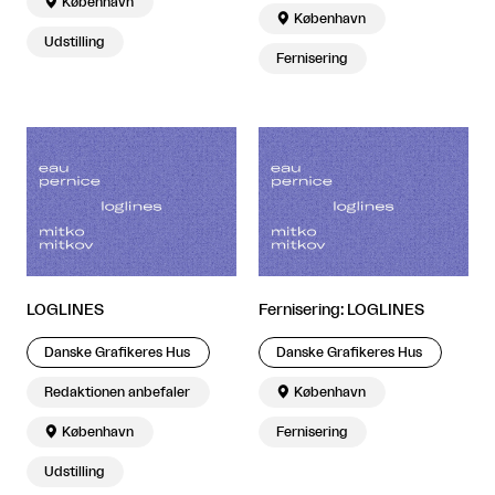

København

København
Udstilling
Fernisering
LOGLINES
Fernisering: LOGLINES
Danske Grafikeres Hus
Danske Grafikeres Hus
Redaktionen anbefaler

København

København
Fernisering
Udstilling