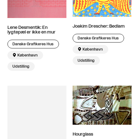
Joakim Drescher: Bedlam
Lene Desmentik: En
lygtepæl er ikke en mur
Danske Grafikeres Hus
Danske Grafikeres Hus

København

København
Udstilling
Udstilling
Hourglass