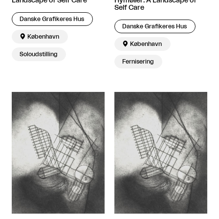
Landscape of Self Care
Hymøller: A Landscape of
Self Care
Danske Grafikeres Hus
Danske Grafikeres Hus

København

København
Soloudstilling
Fernisering