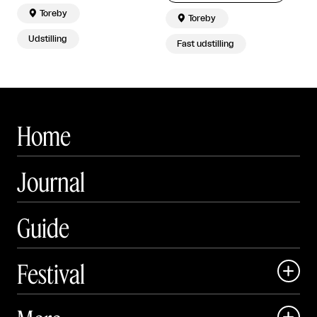

Toreby

Toreby
Udstilling
Fast udstilling
Home
Journal
Guide
Festival

Art Matter Local

