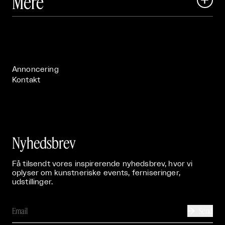
Mere
Art Matter Festival

Om

Live

Publikationer

Annoncering
Kontakt
Nyhedsbrev
Få tilsendt vores inspirerende nyhedsbrev, hvor vi
oplyser om kunstneriske events, ferniseringer,
udstillinger.
Send
