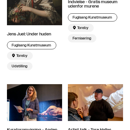
Indvielse - Gratis museum
udenfor murene
Fuglsang Kunstmuseum

Toreby
Jens Juel: Under huden
Fernisering
Fuglsang Kunstmuseum

Toreby
Udstilling
Kuratoromvisning - Anden
Artist talk - Tore Hallas