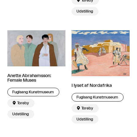

Toreby
Udstilling
Anette Abrahamsson:
Female Muses
I lyset af Nordafrika
Fuglsang Kunstmuseum
Fuglsang Kunstmuseum

Toreby

Toreby
Udstilling
Udstilling