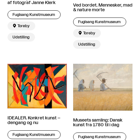
af fotograf Janne Klerk
Ved bordet. Mennesker, mad
& nature morte
Fuglsang Kunstmuseum
Fuglsang Kunstmuseum

Toreby

Toreby
Udstilling
Udstilling
IDEALER. Konkret kunst –
Museets samling: Dansk
dengang og nu
kunst fra 1780 til i dag
Fuglsang Kunstmuseum
Fuglsang Kunstmuseum