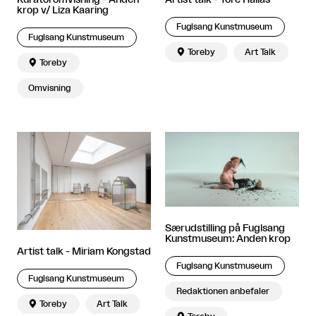
krop v/ Liza Kaaring
Fuglsang Kunstmuseum
Fuglsang Kunstmuseum

Toreby
Art Talk

Toreby
Omvisning
Særudstilling på Fuglsang
Kunstmuseum: Anden krop
Artist talk - Miriam Kongstad
Fuglsang Kunstmuseum
Fuglsang Kunstmuseum
Redaktionen anbefaler

Toreby
Art Talk