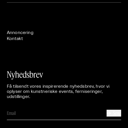
Om

Live

Publikationer

Annoncering
Kontakt
Nyhedsbrev
Få tilsendt vores inspirerende nyhedsbrev, hvor vi
oplyser om kunstneriske events, ferniseringer,
udstillinger.
Send
