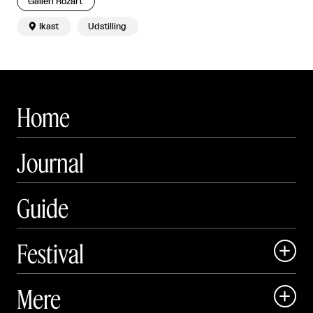
Galleri Rozart

Ikast
Udstilling
Home
Journal
Guide
Festival

Art Matter Local

Mere

Art Matter Festival
