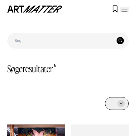


Søgeresultater
5
