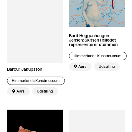
Berit Heggenhougen-
Jensen: Skitsen i billedet
repræsenterer stemmen
Himmerlands Kunstmuseum

Aars
Udstilling
Bárður Jákupsson
Himmerlands Kunstmuseum

Aars
Udstilling