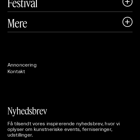
Festival

Art Matter Local

Mere

Art Matter Festival

Om

Live

Publikationer

Annoncering
Kontakt
Nyhedsbrev
Få tilsendt vores inspirerende nyhedsbrev, hvor vi
oplyser om kunstneriske events, ferniseringer,
udstillinger.