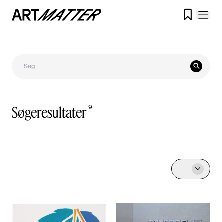


Søgeresultater
9
