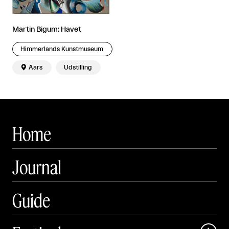
Martin Bigum: Havet
Himmerlands Kunstmuseum

Aars
Udstilling
Home
Journal
Guide