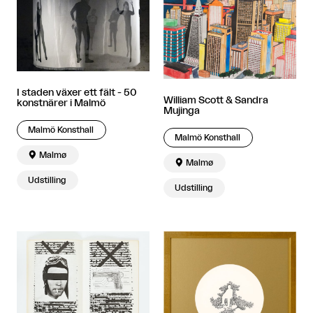
I staden växer ett fält - 50
William Scott & Sandra
konstnärer i Malmö
Mujinga
Malmö Konsthall
Malmö Konsthall

Malmø

Malmø
Udstilling
Udstilling