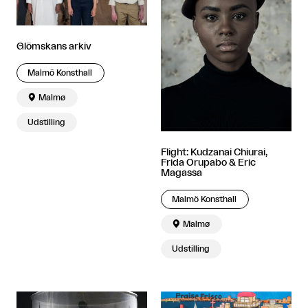
Glömskans arkiv
Malmö Konsthall

Malmø
Udstilling
Flight: Kudzanai Chiurai,
Frida Orupabo & Eric
Magassa
Malmö Konsthall

Malmø
Udstilling