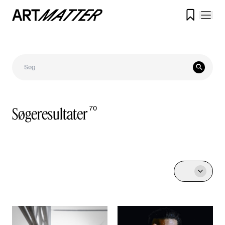


Søgeresultater
70
