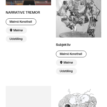
NARRATIVE TREMOR
Malmö Konsthall

Malmø
Udstilling
Subjektiv
Malmö Konsthall

Malmø
Udstilling