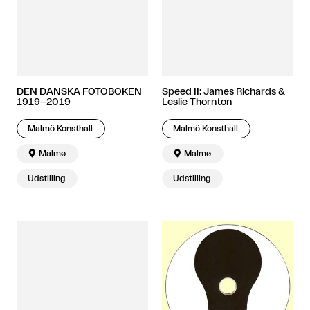
DEN DANSKA FOTOBOKEN
Speed II: James Richards &
1919–2019
Leslie Thornton
Malmö Konsthall
Malmö Konsthall

Malmø

Malmø
Udstilling
Udstilling