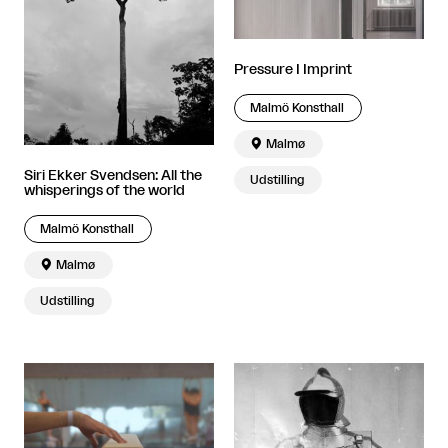
Pressure I Imprint
Malmö Konsthall

Malmø
Siri Ekker Svendsen: All the
Udstilling
whisperings of the world
Malmö Konsthall

Malmø
Udstilling