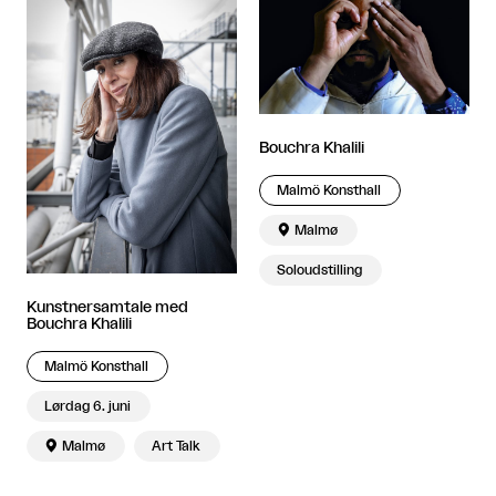
Bouchra Khalili
Malmö Konsthall

Malmø
Soloudstilling
Kunstnersamtale med
Bouchra Khalili
Malmö Konsthall
Lørdag 6. juni

Malmø
Art Talk