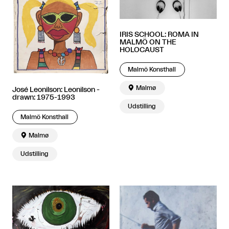
IRIS SCHOOL: ROMA IN
MALMÖ ON THE
HOLOCAUST
Malmö Konsthall

Malmø
José Leonilson: Leonilson -
drawn: 1975-1993
Udstilling
Malmö Konsthall

Malmø
Udstilling