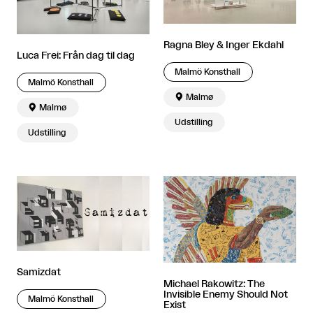
Ragna Bley & Inger Ekdahl
Luca Frei: Från dag til dag
Malmö Konsthall
Malmö Konsthall

Malmø

Malmø
Udstilling
Udstilling
Samizdat
Michael Rakowitz: The
Invisible Enemy Should Not
Malmö Konsthall
Exist