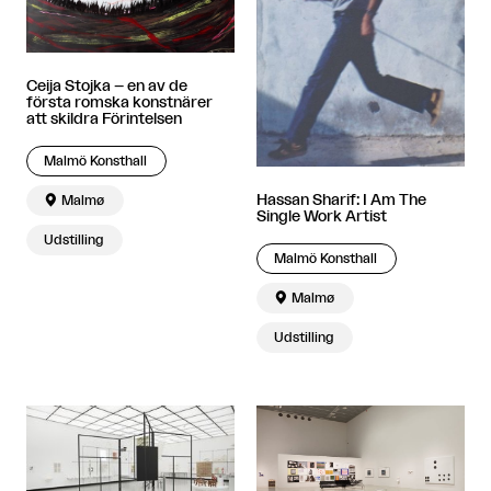
Ceija Stojka – en av de
första romska konstnärer
att skildra Förintelsen
Malmö Konsthall
Hassan Sharif: I Am The

Malmø
Single Work Artist
Udstilling
Malmö Konsthall

Malmø
Udstilling