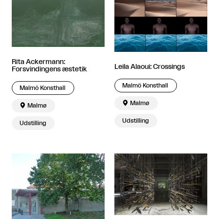
Rita Ackermann:
Leila Alaoui: Crossings
Forsvindingens æstetik
Malmö Konsthall
Malmö Konsthall

Malmø

Malmø
Udstilling
Udstilling