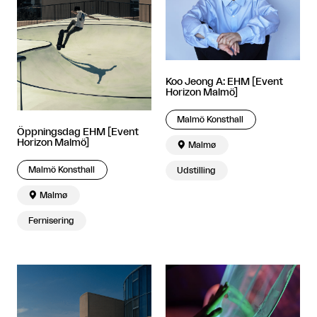
Koo Jeong A: EHM [Event
Horizon Malmö]
Malmö Konsthall
Öppningsdag EHM [Event
Horizon Malmö]

Malmø
Malmö Konsthall
Udstilling

Malmø
Fernisering