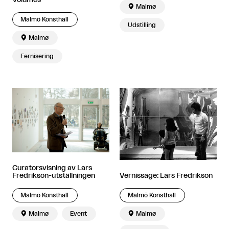

Malmø
Malmö Konsthall
Udstilling

Malmø
Fernisering
Curatorsvisning av Lars
Fredrikson-utställningen
Vernissage: Lars Fredrikson
Malmö Konsthall
Malmö Konsthall

Malmø
Event

Malmø