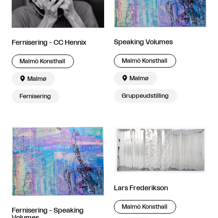
Speaking Volumes
Fernisering - CC Hennix
Malmö Konsthall
Malmö Konsthall

Malmø

Malmø
Gruppeudstilling
Fernisering
Lars Frederikson
Malmö Konsthall
Fernisering - Speaking
Volumes