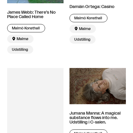
Damián Ortega: Casino
James Webb: There’s No
Place Called Home
Malmö Konsthall
Malmö Konsthall

Malmø

Malmø
Udstilling
Udstilling
Jumana Manna: A magical
substance flows into me.
Udstilling i C-salen.