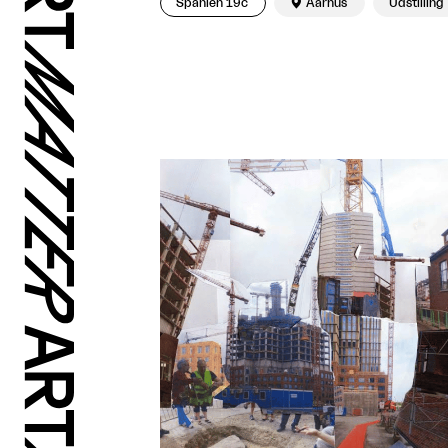
Spanien 19c

Aarhus
Udstilling