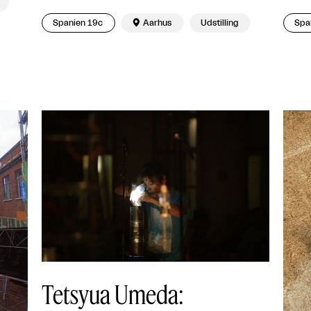
Spanien 19c

Aarhus
Udstilling
Spa
Tetsyua Umeda: