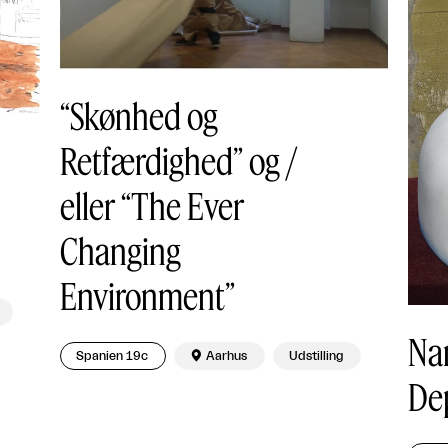
“Skønhed og
Retfærdighed” og /
eller “The Ever
Changing
Environment”
Na
Spanien 19c

Aarhus
Udstilling
De