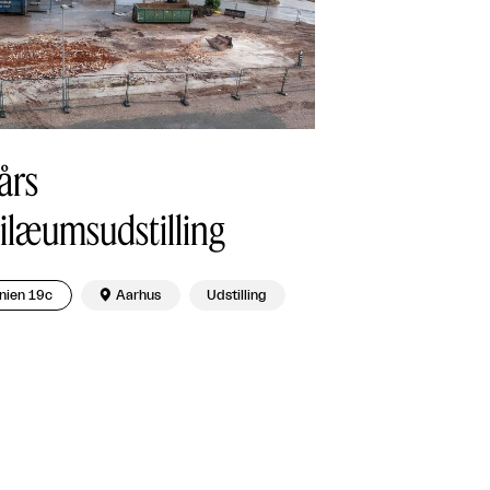
års
ilæumsudstilling
nien 19c

Aarhus
Udstilling