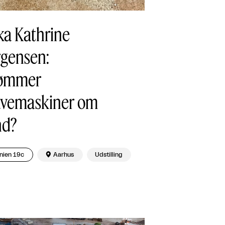
ka Kathrine
rgensen:
ømmer
avemaskiner om
nd?
nien 19c

Aarhus
Udstilling