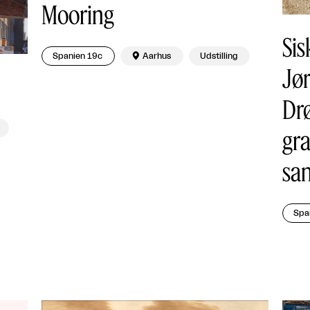
Mooring
Sis
Spanien 19c

Aarhus
Udstilling
Jø
Dr
gr
sa
Spa