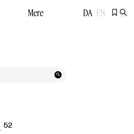
Mere
DA
EN



r
52