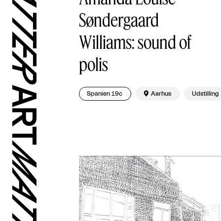
Søndergaard
Williams: sound of
polis
Spanien 19c

Aarhus
Udstilling