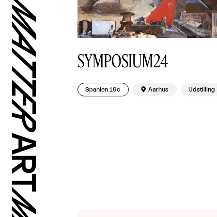
SYMPOSIUM24
Spanien 19c

Aarhus
Udstilling