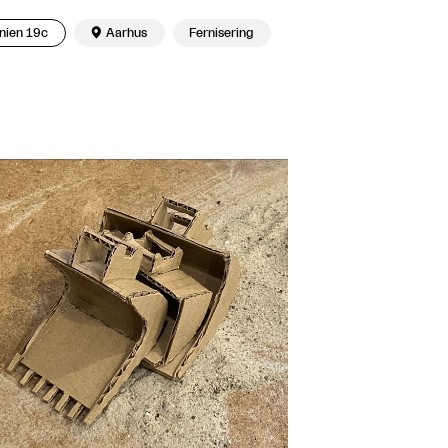
nien 19c

Aarhus
Fernisering