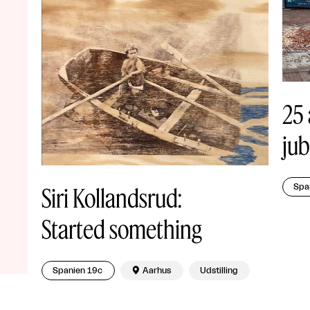
25 
jub
Spa
Siri Kollandsrud:
Started something
Spanien 19c

Aarhus
Udstilling