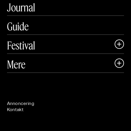
Journal
Guide
Festival

Art Matter Local

Mere

Art Matter Festival

Om

Live

Publikationer

Annoncering
Kontakt