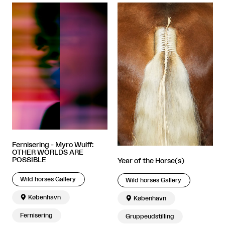
Fernisering - Myro Wulff:
OTHER WORLDS ARE
POSSIBLE
Year of the Horse(s)
Wild horses Gallery
Wild horses Gallery

København

København
Fernisering
Gruppeudstilling