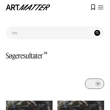


Søgeresultater
28
