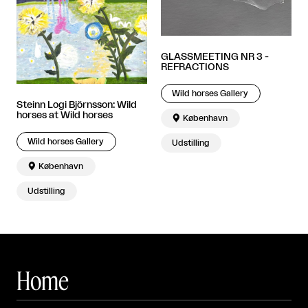
GLASSMEETING NR 3 -
REFRACTIONS
Wild horses Gallery
Steinn Logi Björnsson: Wild
horses at Wild horses

København
Wild horses Gallery
Udstilling

København
Udstilling
Home