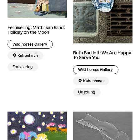
Fernisering: Matti Isan Blind:
Holiday on the Moon
Wild horses Gallery
Ruth Bartlett: We Are Happy

København
To Serve You
Fernisering
Wild horses Gallery

København
Udstilling