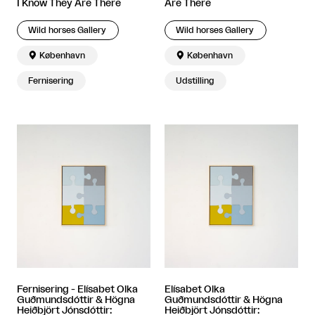
I Know They Are There
Are There
Wild horses Gallery
Wild horses Gallery

København

København
Fernisering
Udstilling
Fernisering - Elísabet Olka
Elísabet Olka
Guðmundsdóttir & Högna
Guðmundsdóttir & Högna
Heiðbjört Jónsdóttir:
Heiðbjört Jónsdóttir: