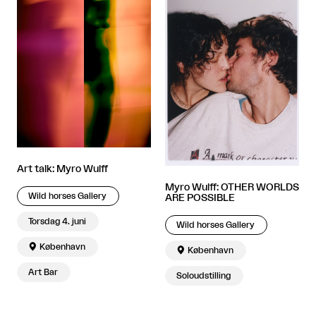
Art talk: Myro Wulff
Myro Wulff: OTHER WORLDS
Wild horses Gallery
ARE POSSIBLE
Torsdag 4. juni
Wild horses Gallery

København

København
Art Bar
Soloudstilling