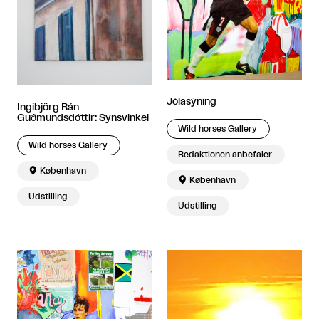
Jólasýning
Ingibjörg Rán
Guðmundsdóttir: Synsvinkel
Wild horses Gallery
Wild horses Gallery
Redaktionen anbefaler

København

København
Udstilling
Udstilling