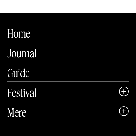
Home
Journal
Guide
Festival

Art Matter Local

Mere

Art Matter Festival

Om

Live
