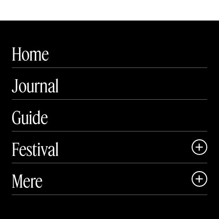
Home
Journal
Guide
Festival

Art Matter Local

Mere

Art Matter Festival

Om

Live
