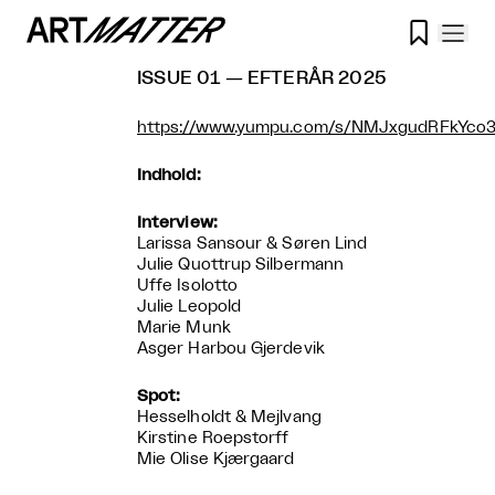

ISSUE 01 — EFTERÅR 2025
https://www.yumpu.com/s/NMJxgudRFkYco3
Indhold:
Interview:
Larissa Sansour & Søren Lind
Julie Quottrup Silbermann
Uffe Isolotto
Julie Leopold
Marie Munk
Asger Harbou Gjerdevik
Spot:
Hesselholdt & Mejlvang
Kirstine Roepstorff
Mie Olise Kjærgaard