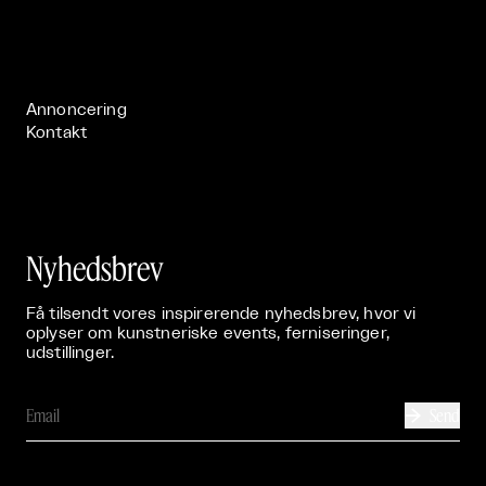
Om

Live

Publikationer

Annoncering
Kontakt
Nyhedsbrev
Få tilsendt vores inspirerende nyhedsbrev, hvor vi
oplyser om kunstneriske events, ferniseringer,
udstillinger.
Send
