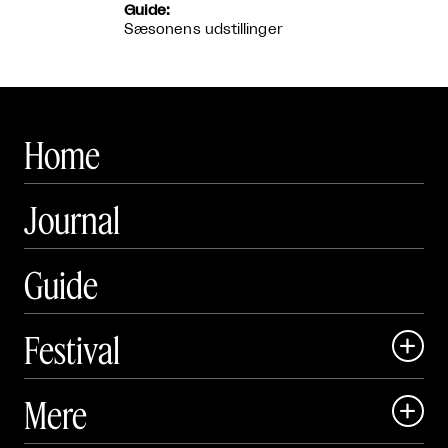
Guide:
Sæsonens udstillinger
Home
Journal
Guide
Festival

Art Matter Local

Mere

Art Matter Festival
