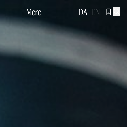
Mere
DA
EN

