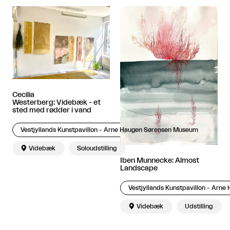
Cecilia
Westerberg: Videbæk - et
sted med rødder i vand
Vestjyllands Kunstpavillon - Arne Haugen Sørensen Museum

Videbæk
Soloudstilling
Iben Munnecke: Almost
Landscape
Vestjyllands Kunstpavillon - Arn

Videbæk
Udstilling