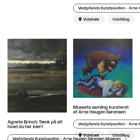
Vestjyllands Kunstpavillon - Arn

Videbæk
Udstilling
Museets samling kurateret
af Arne Haugen Sørensen
Agnete Brinch: Tænk på alt
Vestjyllands Kunstpavillon - Arn
hvad du har kært

Videbæk
Udstilling
Vestjyllands Kunstpavillon - Arne Haugen Sørensen Museum