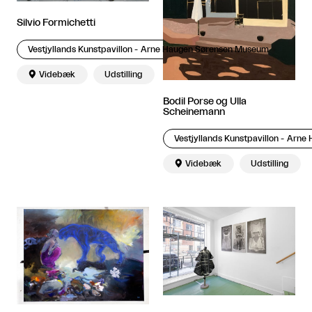
Silvio Formichetti
Vestjyllands Kunstpavillon - Arne Haugen Sørensen Museum

Videbæk
Udstilling
Bodil Porse og Ulla
Scheinemann
Vestjyllands Kunstpavillon - Arn

Videbæk
Udstilling