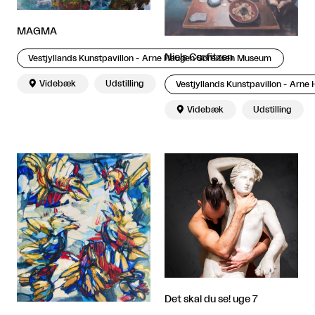
MAGMA
Niels Corfitzen
Vestjyllands Kunstpavillon - Arne Haugen Sørensen Museum

Videbæk
Udstilling
Vestjyllands Kunstpavillon - Arn

Videbæk
Udstilling
Det skal du se! uge 7