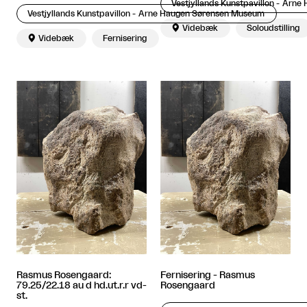
Vestjyllands Kunstpavillon - Arn
Vestjyllands Kunstpavillon - Arne Haugen Sørensen Museum

Videbæk
Soloudstilling

Videbæk
Fernisering
Rasmus Rosengaard:
Fernisering - Rasmus
79.25/22.18 au d hd.ut.r.r vd-
Rosengaard
st.