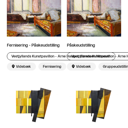
Fernisering - Påskeudstilling
Påskeudstilling
Vestjyllands Kunstpavillon - Arne Haugen Sørensen Museum
Vestjyllands Kunstpavillon - Arn

Videbæk
Fernisering

Videbæk
Gruppeudstilli