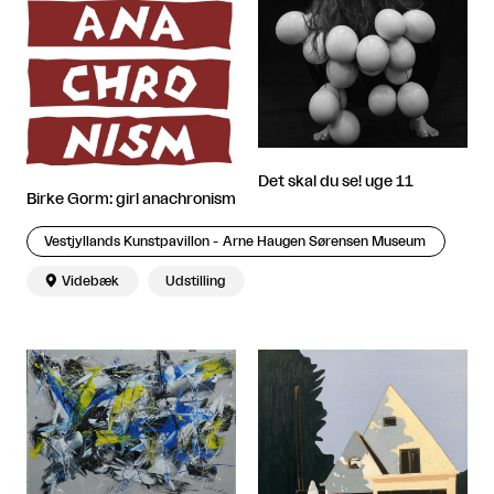
Det skal du se! uge 11
Birke Gorm: girl anachronism
Vestjyllands Kunstpavillon - Arne Haugen Sørensen Museum

Videbæk
Udstilling