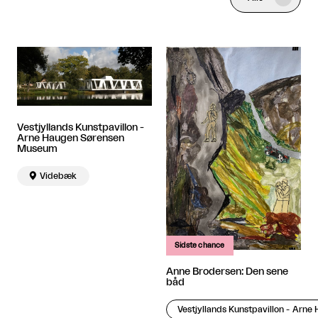
Vestjyllands Kunstpavillon -
Arne Haugen Sørensen
Museum

Videbæk
Sidste chance
Anne Brodersen: Den sene
båd
Vestjyllands Kunstpavillon - Arn