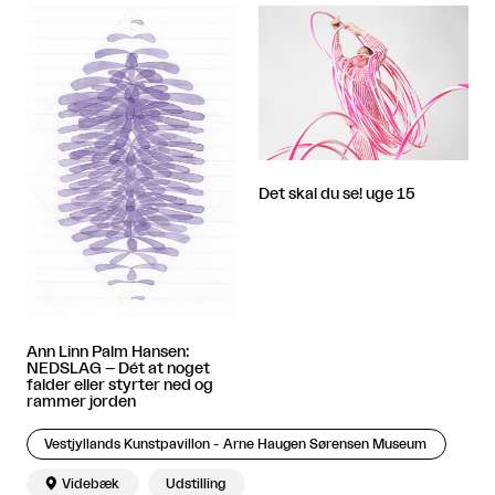
Det skal du se! uge 15
Ann Linn Palm Hansen:
NEDSLAG – Dét at noget
falder eller styrter ned og
rammer jorden
Vestjyllands Kunstpavillon - Arne Haugen Sørensen Museum

Videbæk
Udstilling