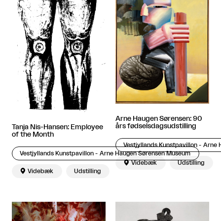
Arne Haugen Sørensen: 90
års fødselsdagsudstilling
Tanja Nis-Hansen: Employee
of the Month
Vestjyllands Kunstpavillon - Arn
Vestjyllands Kunstpavillon - Arne Haugen Sørensen Museum

Videbæk
Udstilling

Videbæk
Udstilling