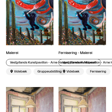
Malerei
Fernisering - Malerei
Vestjyllands Kunstpavillon - Arne Haugen Sørensen Museum
Vestjyllands Kunstpavillon - Arn

Videbæk
Gruppeudstilling

Videbæk
Fernisering