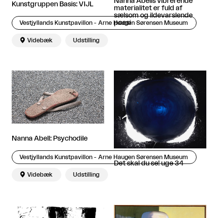
Nanna Abells vibrerende
Kunstgruppen Basis: VIJL
materialitet er fuld af
sælsom og ildevarslende
poesi
Vestjyllands Kunstpavillon - Arne Haugen Sørensen Museum

Videbæk
Udstilling
Nanna Abell: Psychodile
Vestjyllands Kunstpavillon - Arne Haugen Sørensen Museum
Det skal du se! uge 34

Videbæk
Udstilling