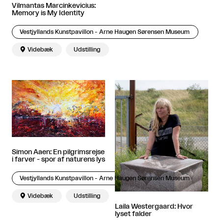
Vilmantas Marcinkevicius:
Memory is My Identity
Vestjyllands Kunstpavillon - Arne Haugen Sørensen Museum

Videbæk
Udstilling
Simon Aaen: En pilgrimsrejse
i farver - spor af naturens lys
Vestjyllands Kunstpavillon - Arne Haugen Sørensen Museum

Videbæk
Udstilling
Laila Westergaard: Hvor
lyset falder