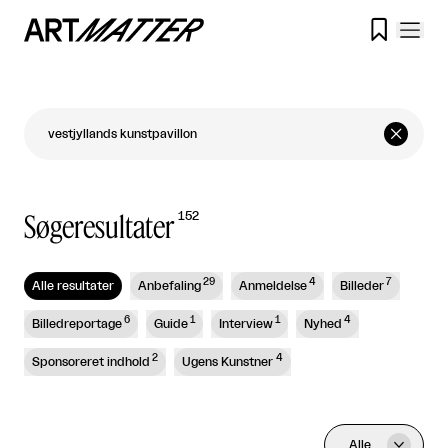


Søgeresultater
152
29
4
7
Alle resultater
Anbefaling
Anmeldelse
Billeder
6
1
1
4
Billedreportage
Guide
Interview
Nyhed
2
4
Sponsoreret indhold
Ugens Kunstner
Alle
