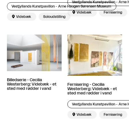
Vestjyllands Kunstpavillon - Arn
Vestjyllands Kunstpavillon - Arne Haugen Sørensen Museum

Videbæk
Fernisering

Videbæk
Soloudstilling
Billedserie - Cecilia
Westerberg: Videbæk - et
Fernisering - Cecilia
sted med rødder i vand
Westerberg: Videbæk - et
sted med rødder i vand
Vestjyllands Kunstpavillon - Arn

Videbæk
Fernisering