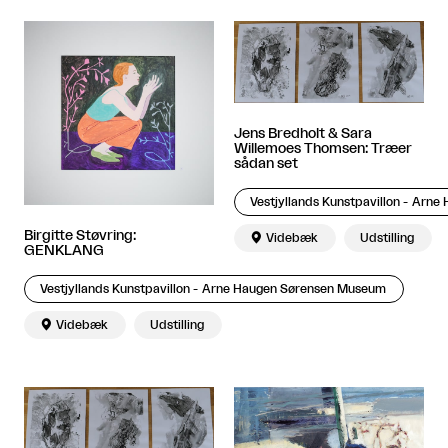
Jens Bredholt & Sara
Willemoes Thomsen: Træer
sådan set
Vestjyllands Kunstpavillon - Arn
Birgitte Støvring:

Videbæk
Udstilling
GENKLANG
Vestjyllands Kunstpavillon - Arne Haugen Sørensen Museum

Videbæk
Udstilling