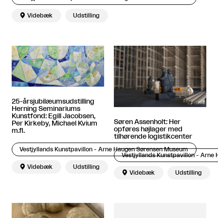

Videbæk
Udstilling
25-årsjubilæumsudstilling
Herning Seminariums
Kunstfond: Egill Jacobsen,
Søren Assenholt: Her
Per Kirkeby, Michael Kvium
opføres højlager med
m.fl.
tilhørende logistikcenter
Vestjyllands Kunstpavillon - Arne Haugen Sørensen Museum
Vestjyllands Kunstpavillon - Arn

Videbæk
Udstilling

Videbæk
Udstilling