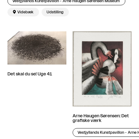
Vestjyllands Kunstpavillon - Arne Haugen Sørensen Museum

Videbæk
Udstilling
Det skal du se! Uge 41
Arne Haugen Sørensen: Det
grafiske værk
Vestjyllands Kunstpavillon - Arn