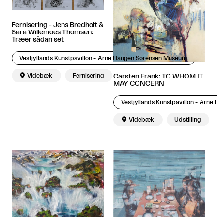
Fernisering - Jens Bredholt &
Sara Willemoes Thomsen:
Træer sådan set
Vestjyllands Kunstpavillon - Arne Haugen Sørensen Museum

Videbæk
Fernisering
Carsten Frank: TO WHOM IT
MAY CONCERN
Vestjyllands Kunstpavillon - Arn

Videbæk
Udstilling