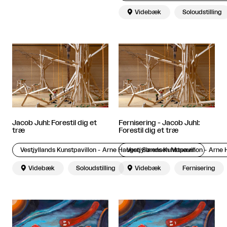

Videbæk
Soloudstilling
Jacob Juhl: Forestil dig et
Fernisering - Jacob Juhl:
træ
Forestil dig et træ
Vestjyllands Kunstpavillon - Arne Haugen Sørensen Museum
Vestjyllands Kunstpavillon - Arn

Videbæk
Soloudstilling

Videbæk
Fernisering