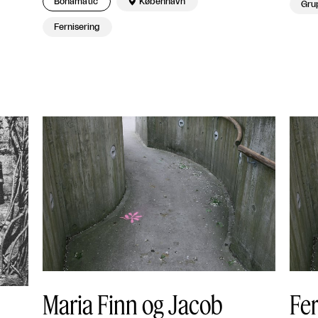
Bonamatic

København
Grup
Fernisering
Maria Finn og Jacob
Fer