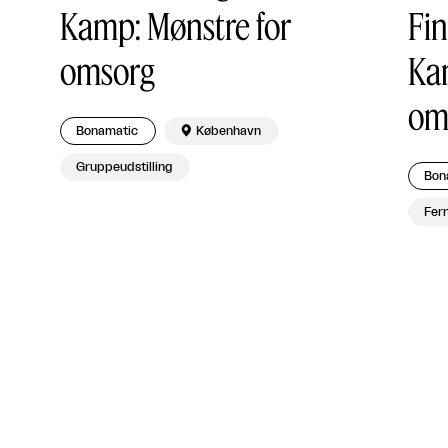
Kamp: Mønstre for
Fi
omsorg
Ka
om
Bonamatic

København
Gruppeudstilling
Bon
Fern