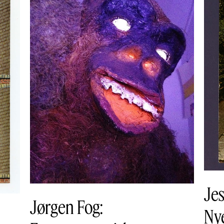
Jes
Jørgen Fog:
Nye