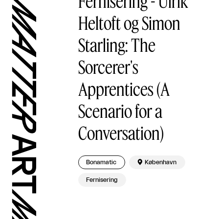
Fernisering - Ulrik
Heltoft og Simon
Starling: The
Sorcerer's
Apprentices (A
Scenario for a
Conversation)
Bonamatic

København
Fernisering