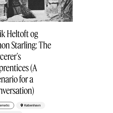
ik Heltoft og
on Starling: The
cerer's
prentices (A
nario for a
nversation)
amatic

København