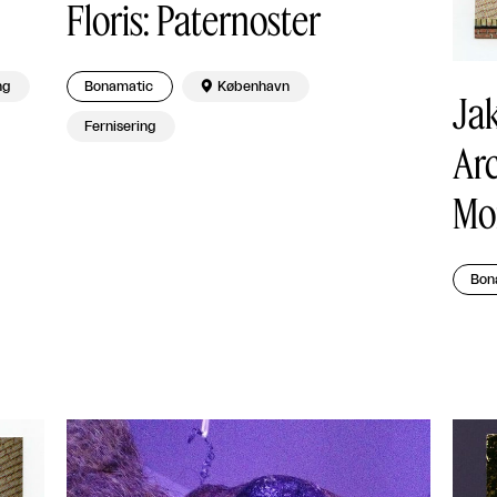
Floris: Paternoster
ng
Bonamatic

København
Jak
Fernisering
Arc
Mor
Bon