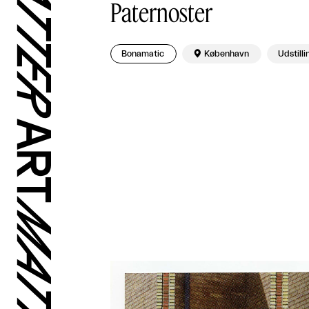
Paternoster
Bonamatic

København
Udstilli