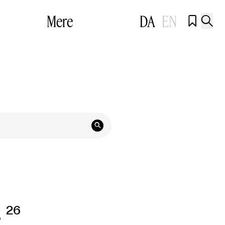
Mere
DA
EN



r
26