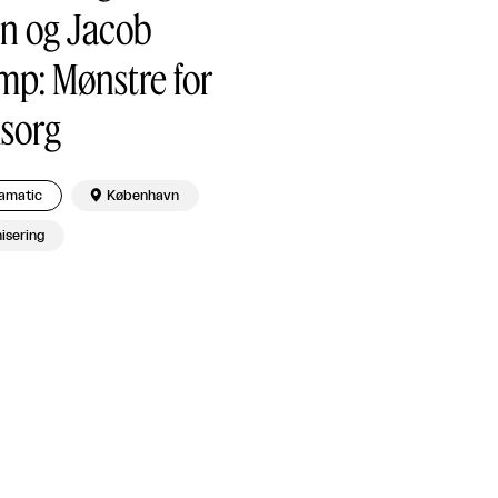
nn og Jacob
mp: Mønstre for
sorg
amatic

København
isering