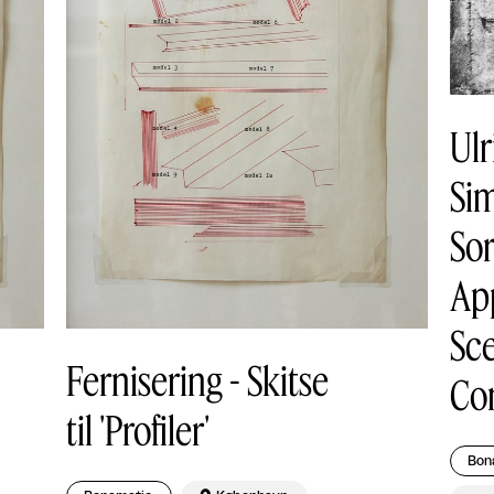
Ulr
Sim
Sor
Ap
Sce
Fernisering - Skitse
Co
til 'Profiler'
Bon