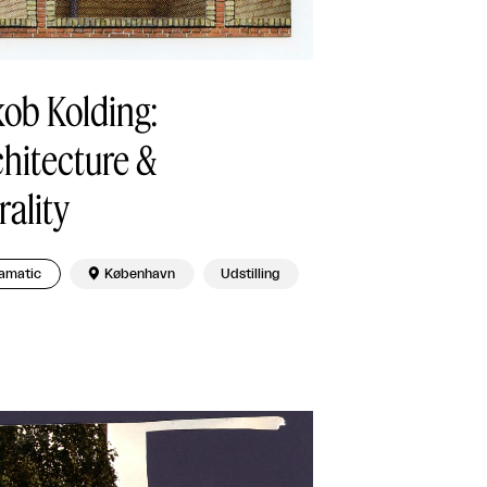
ob Kolding:
hitecture &
ality
amatic

København
Udstilling