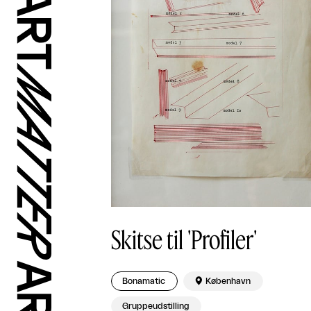
Skitse til 'Profiler'
Bonamatic

København
Gruppeudstilling