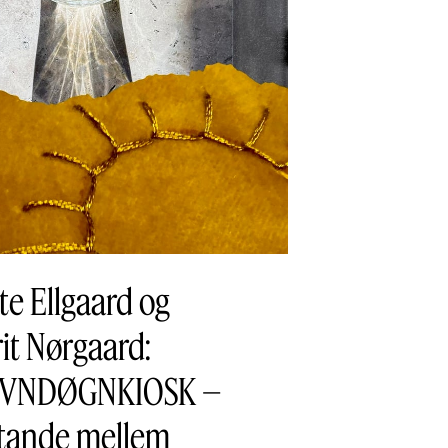
te Ellgaard og
it Nørgaard:
VNDØGNKIOSK –
stande mellem