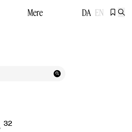
Mere
DA
EN



r
32