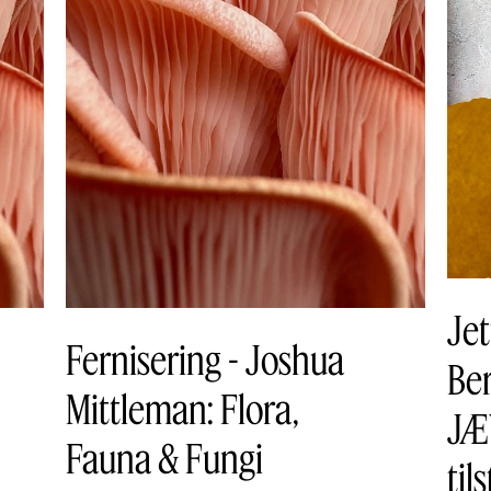
Jet
Fernisering - Joshua
Ber
Mittleman: Flora,
JÆ
Fauna & Fungi
til