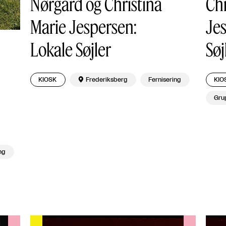
Nørgard og Christina
Chr
Marie Jespersen:
Jes
Lokale Søjler
Søj
KIOSK

Frederiksberg
Fernisering
KIO
Grup
ng