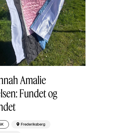
nnah Amalie
lsen: Fundet og
ndet
SK

Frederiksberg