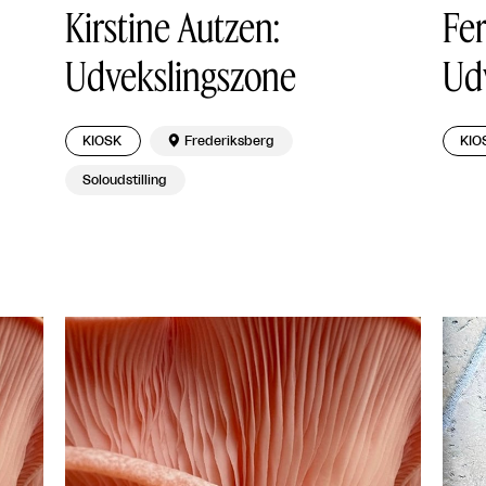
Kirstine Autzen:
Fer
Udvekslingszone
Ud
KIOSK

Frederiksberg
KIO
Soloudstilling