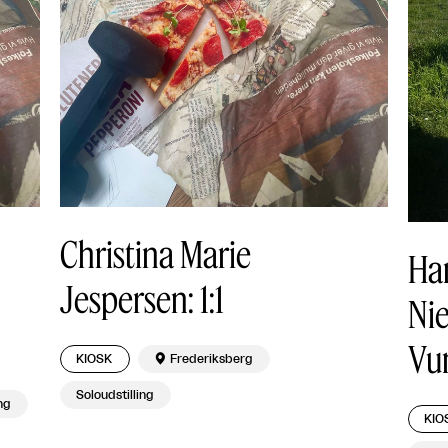
Christina Marie
Ha
Jespersen: 1:1
Nie
Vu
KIOSK

Frederiksberg
Soloudstilling
ng
KIO