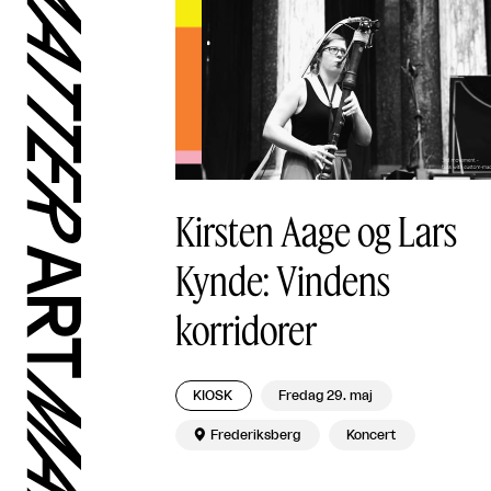
Kirsten Aage og Lars
Kynde: Vindens
korridorer
KIOSK
Fredag 29. maj

Frederiksberg
Koncert