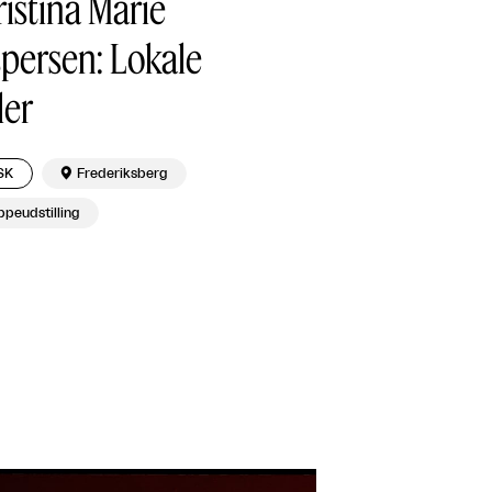
istina Marie
persen: Lokale
ler
SK

Frederiksberg
peudstilling