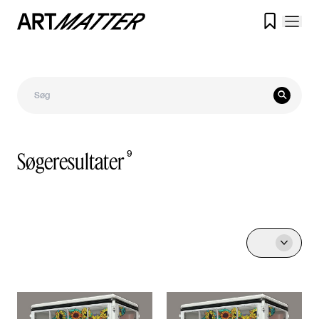


Søgeresultater
9
