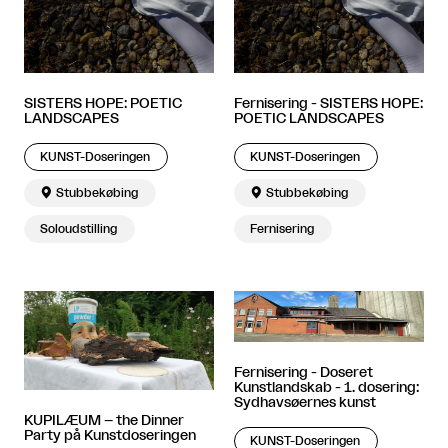
SISTERS HOPE: POETIC
Fernisering - SISTERS HOPE:
LANDSCAPES
POETIC LANDSCAPES
KUNST-Doseringen
KUNST-Doseringen

Stubbekøbing

Stubbekøbing
Soloudstilling
Fernisering
Fernisering - Doseret
Kunstlandskab - 1. dosering:
Sydhavsøernes kunst
KUPILÆUM – the Dinner
Party på Kunstdoseringen
KUNST-Doseringen