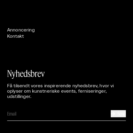
Om

Live

Publikationer

Annoncering
Kontakt
Nyhedsbrev
Få tilsendt vores inspirerende nyhedsbrev, hvor vi
oplyser om kunstneriske events, ferniseringer,
udstillinger.
Send
