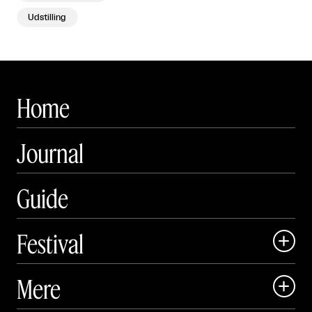
Udstilling
Home
Journal
Guide
Festival

Art Matter Local

Mere

Art Matter Festival
