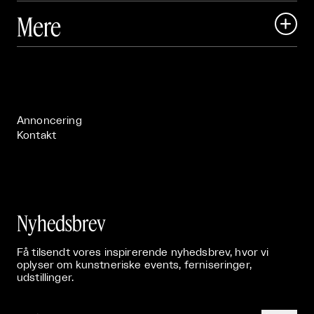
Art Matter Local

Mere

Art Matter Festival

Om

Live

Publikationer

Annoncering
Kontakt
Nyhedsbrev
Få tilsendt vores inspirerende nyhedsbrev, hvor vi
oplyser om kunstneriske events, ferniseringer,
udstillinger.