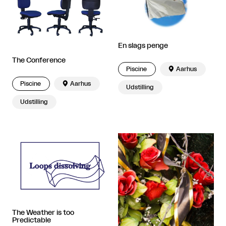
En slags penge
The Conference
Piscine

Aarhus
Piscine

Aarhus
Udstilling
Udstilling
The Weather is too
Predictable