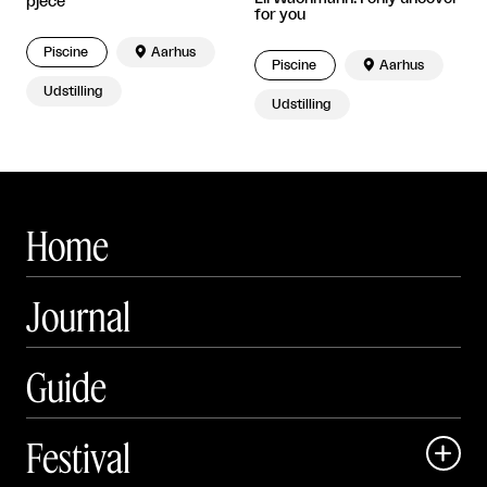
pjece
for you
Piscine

Aarhus
Piscine

Aarhus
Udstilling
Udstilling
Home
Journal
Guide
Festival
