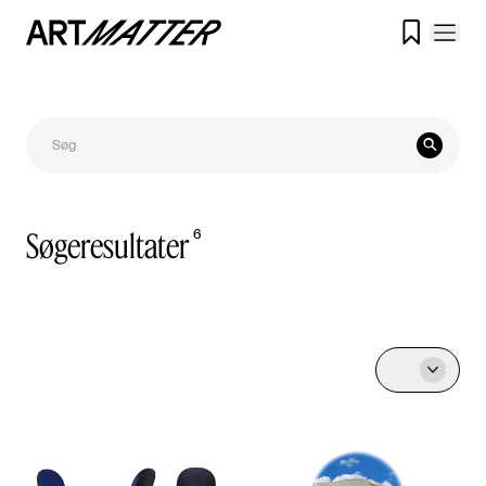


Søgeresultater
6
