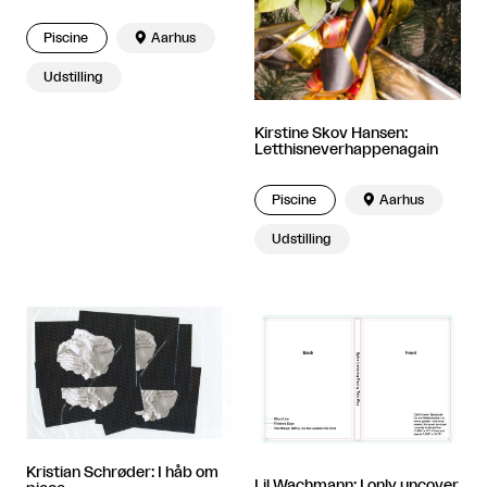
Piscine

Aarhus
Udstilling
Kirstine Skov Hansen:
Letthisneverhappenagain
Piscine

Aarhus
Udstilling
Kristian Schrøder: I håb om
Lil Wachmann: I only uncover