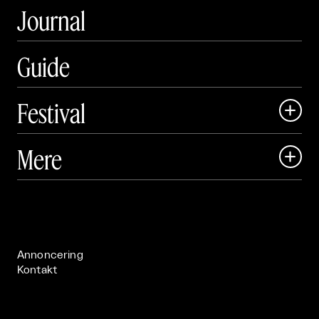
Journal
Guide
Festival

Art Matter Local

Mere

Art Matter Festival

Om

Live

Publikationer

Annoncering
Kontakt