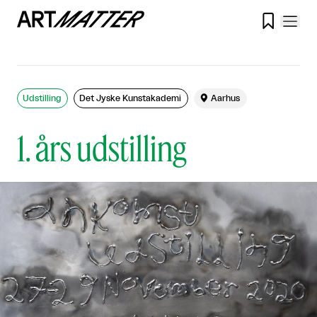

Udstilling
Det Jyske Kunstakademi

Aarhus
1. års udstilling