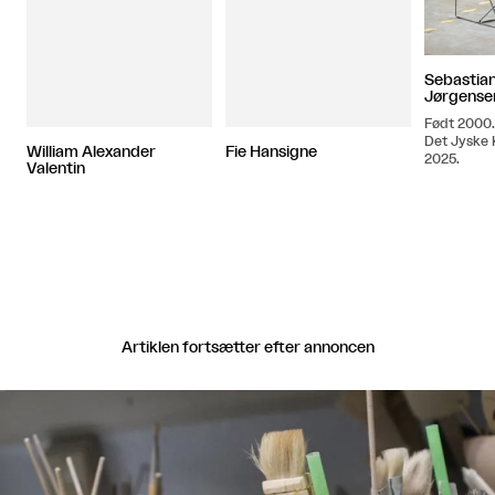
Sebastian
Jørgense
Født 2000
Det Jyske 
William Alexander
Fie Hansigne
2025.
Valentin
Artiklen fortsætter efter annoncen