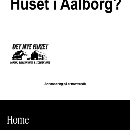
Annoncering på artmatter.dk
Home