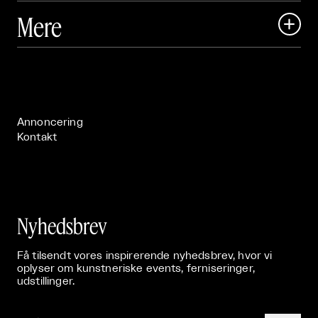
Art Matter Local

Mere

Art Matter Festival

Om

Live

Publikationer

Annoncering
Kontakt
Nyhedsbrev
Få tilsendt vores inspirerende nyhedsbrev, hvor vi
oplyser om kunstneriske events, ferniseringer,
udstillinger.