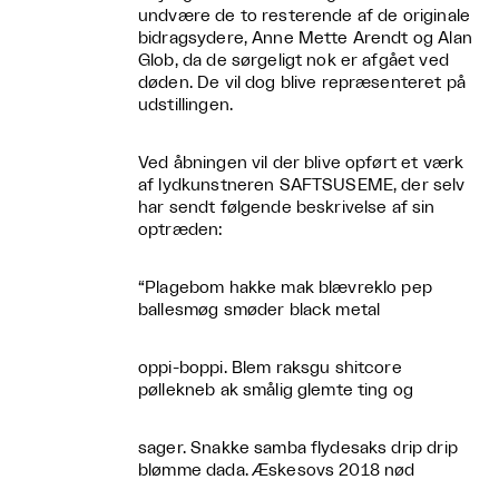
undvære de to resterende af de originale
bidragsydere, Anne Mette Arendt og Alan
Glob, da de sørgeligt nok er afgået ved
døden. De vil dog blive repræsenteret på
udstillingen.
Ved åbningen vil der blive opført et værk
af lydkunstneren SAFTSUSEME, der selv
har sendt følgende beskrivelse af sin
optræden:
“Plagebom hakke mak blævreklo pep
ballesmøg smøder black metal
oppi-boppi. Blem raksgu shitcore
pøllekneb ak smålig glemte ting og
sager. Snakke samba flydesaks drip drip
blømme dada. Æskesovs 2018 nød