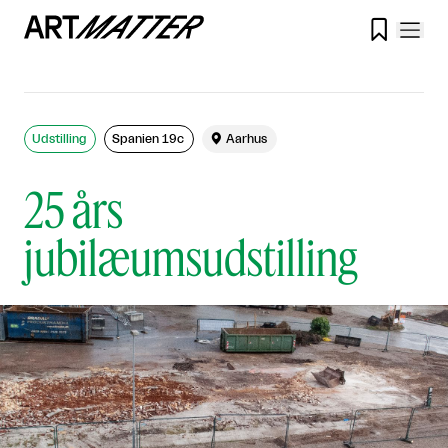

Udstilling
Spanien 19c

Aarhus
25 års
jubilæumsudstilling