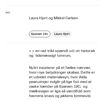
info
Laura Hjort og Mikkel Carlsen
Spanien 19c
Laura Hjort
< >
en rød tråd spændt ud i et historisk
og tidsmæssigt tomrum.
Nu’et insisterer på et fælles nærvær,
hvori nye betydninger skabes. Dette er
et udvidet materialesyn, hvor Aldis
peanutrejer indgår på lige fod med at
vaske hænder på Spanien 19C, og
mælkevejen er lige så værdifuld som
havnens snavs og jakkens lommeuld.