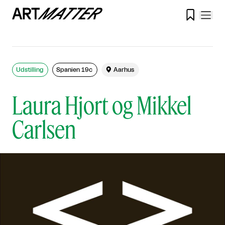

Udstilling
Spanien 19c

Aarhus
Laura Hjort og Mikkel
Carlsen