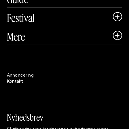
Festival

Art Matter Local

Mere

Art Matter Festival

Om

Live

Publikationer

Annoncering
Kontakt
Nyhedsbrev