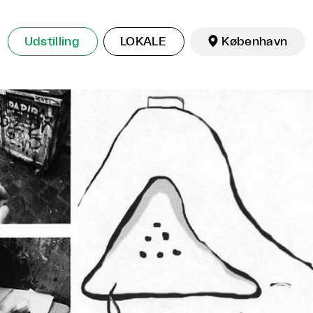
Udstilling
LOKALE

København