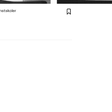

nstskoler