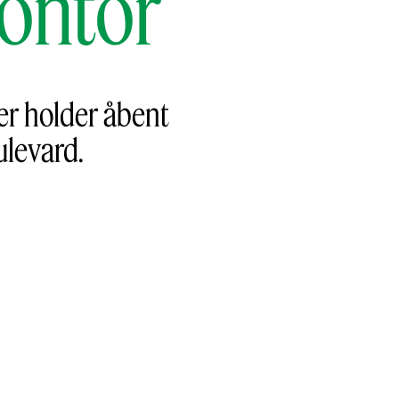
ontor
er holder åbent
levard.