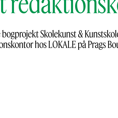
t redaktionsk
bogprojekt Skolekunst & Kunstskol
ionskontor hos LOKALE på Prags Bou