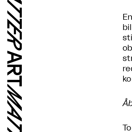
En
bi
st
ob
st
re
ko
Åb
To