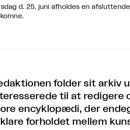
rsdag d. 25. juni afholdes en afsluttende 
lkomne.
daktionen folder sit arkiv u
nteresserede til at redigere
tore encyklopædi, der endeg
fklare forholdet mellem kuns