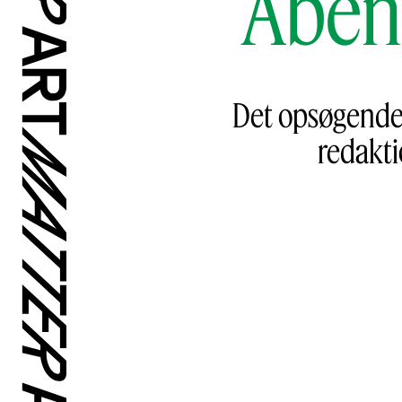
Åben
Det opsøgende 
redakt