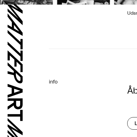
Udsn
info
Åb