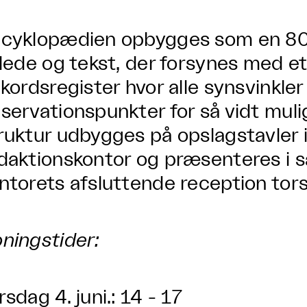
cyklopædien opbygges som en 80
llede og tekst, der forsynes med et
ikordsregister hvor alle synsvinkler
servationspunkter for så vidt muli
ruktur udbygges på opslagstavler i
daktionskontor og præsenteres i sa
ntorets afsluttende reception tors
ningstider:
rsdag 4. juni.: 14 - 17