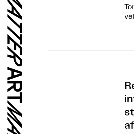
To
ve
Re
i
s
a