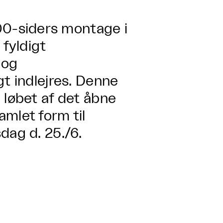
0-siders montage i
 fyldigt
 og
gt indlejres. Denne
 løbet af det åbne
mlet form til
dag d. 25./6.