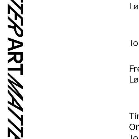
Lø
To
Fr
Lø
Ti
On
To