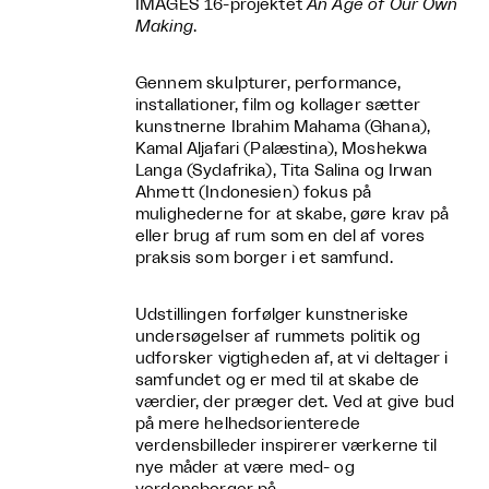
IMAGES 16-projektet
An Age of Our Own
Making
.
Gennem skulpturer, performance,
installationer, film og kollager sætter
kunstnerne Ibrahim Mahama (Ghana),
Kamal Aljafari (Palæstina), Moshekwa
Langa (Sydafrika), Tita Salina og Irwan
Ahmett (Indonesien) fokus på
mulighederne for at skabe, gøre krav på
eller brug af rum som en del af vores
praksis som borger i et samfund.
Udstillingen forfølger kunstneriske
undersøgelser af rummets politik og
udforsker vigtigheden af, at vi deltager i
samfundet og er med til at skabe de
værdier, der præger det. Ved at give bud
på mere helhedsorienterede
verdensbilleder inspirerer værkerne til
nye måder at være med- og