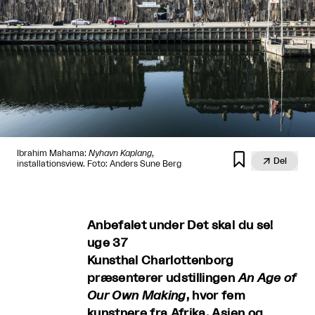
Ibrahim Mahama:
Nyhavn Kaplang
,


Del
installationsview. Foto: Anders Sune Berg
Anbefalet under Det skal du se!
uge 37
Kunsthal Charlottenborg
præsenterer udstillingen
An Age of
Our Own Making
, hvor fem
kunstnere fra Afrika, Asien og