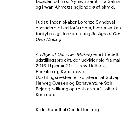
facaden ud mod Nyhavn samt Tita Salina
og Irwan Ahmetts sejlende ø af skrald.
I udstillingen skaber Lorenzo Sandoval
endvidere et editor’s room, hvor man kan
fordybe sig i tankerne bag
An Age of Our
Own Making
.
An Age of Our Own Making
er et tredelt
udstillingsprojekt, der udvikler sig fra maj
2016 til januar 2017 i hhv. Holbæk,
Roskilde og København.
Udstillingsrækken er kurateret af Solvej
Helweg Ovesen og Bonaventure Soh
Bejeng Ndikung og realiseret af Holbæk
Kommune.
Kilde: Kunsthal Charlottenborg