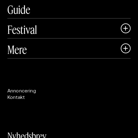
Guide
Festival

Art Matter Local

Mere

Art Matter Festival

Om

Live

Publikationer

Annoncering
Kontakt
Nyhedsbrev