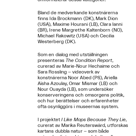
Bland de medverkande konstnärerna
finns Ida Brockmann (DK), Mark Dion
(USA), Maxime Hourani (LB), Clara Ianni
(BR), Irene Margrethe Kaltenborn (NO),
Michael Rakowitz (USA) och Cecilia
Westerberg (DK).
Som en dialog med utställningen
presenteras
The Condition Report
,
curerad av Marie-Nour Hechaime och
Sara Rossling – videoverk av
konstnärerna Noor Abed (PS), Ariella
Aïsha Azoulay, Omar Mismar (LB) och
Nour Ouayda (LB), som undersöker
konserveringens och omsorgens politik,
och hur berättelser och erfarenheter
ofta osynliggörs i museernas system.
I projektet
I Like Maps Because They Lie
,
curerat av Marika Reuterswärd, utforskas
kartans dubbla natur – som både