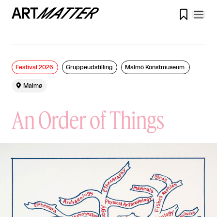

Festival 2026
Gruppeudstilling
Malmö Konstmuseum

Malmø
An Order of Things