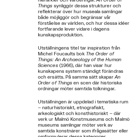
hierarkier och värderingar.
An Order of
Things
synliggör dessa strukturer och
reflekterar över hur museala samlingar
både möjliggör och begränsar vår
förståelse av världen, och hur dessa idéer
fortfarande lever vidare i dagens
kunskapsproduktion.
Utställningens titel tar inspiration från
Michel Foucaults bok
The Order of
Things: An Archaeology of the Human
Sciences
(1966), där han visar hur
kunskapens system ständigt förändras
och ersätts. På samma sätt skapar
An
Order of Things
en scen där historiska
ordningar möter samtida tolkningar.
Utställningen är uppdelad i tematiska rum
– naturhistoriskt, etnografiskt,
arkeologiskt och konsthistoriskt – där
verk ur Malmö Konstmuseums och Malmö
museums samlingar möter verk av
samtida konstnärer som ifrågasätter eller
omformulerar dessa kategorier.