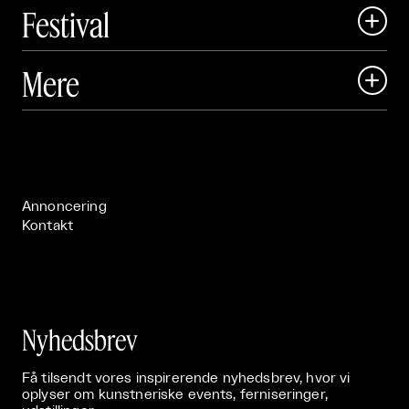
Festival

Art Matter Local

Mere

Art Matter Festival

Om

Live

Publikationer

Annoncering
Kontakt
Nyhedsbrev
Få tilsendt vores inspirerende nyhedsbrev, hvor vi
oplyser om kunstneriske events, ferniseringer,