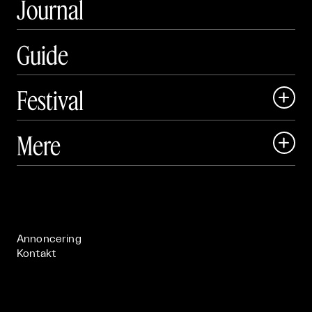
Journal
Guide
Festival

Art Matter Local

Mere

Art Matter Festival

Om

Live

Publikationer

Annoncering
Kontakt