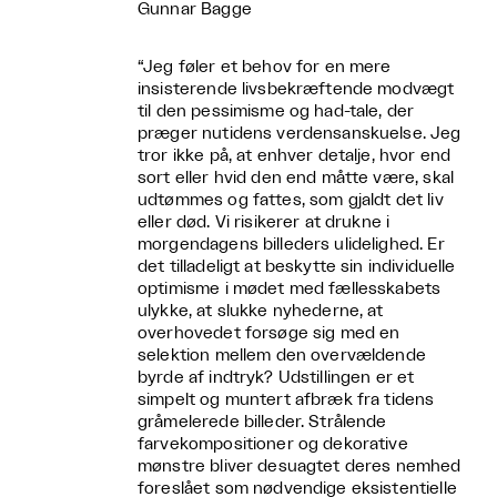
Gunnar Bagge
“Jeg føler et behov for en mere
insisterende livsbekræftende modvægt
til den pessimisme og had-tale, der
præger nutidens verdensanskuelse. Jeg
tror ikke på, at enhver detalje, hvor end
sort eller hvid den end måtte være, skal
udtømmes og fattes, som gjaldt det liv
eller død. Vi risikerer at drukne i
morgendagens billeders ulidelighed. Er
det tilladeligt at beskytte sin individuelle
optimisme i mødet med fællesskabets
ulykke, at slukke nyhederne, at
overhovedet forsøge sig med en
selektion mellem den overvældende
byrde af indtryk? Udstillingen er et
simpelt og muntert afbræk fra tidens
gråmelerede billeder. Strålende
farvekompositioner og dekorative
mønstre bliver desuagtet deres nemhed
foreslået som nødvendige eksistentielle