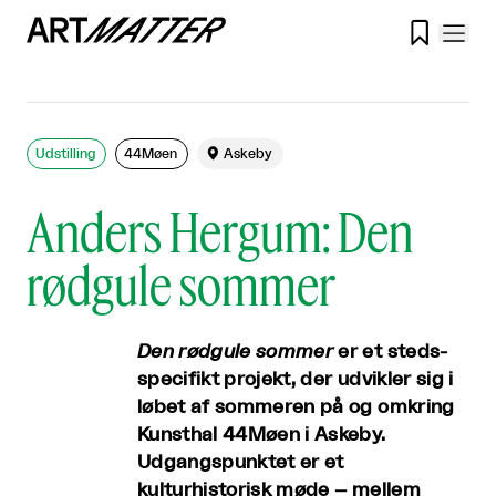

Udstilling
44Møen

Askeby
Anders Hergum: Den
rødgule sommer
Den rødgule sommer
er et steds-
specifikt projekt, der udvikler sig i
løbet af sommeren på og omkring
Kunsthal 44Møen i Askeby.
Udgangspunktet er et
kulturhistorisk møde – mellem