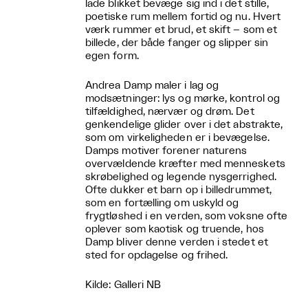
lade blikket bevæge sig ind i det stille,
poetiske rum mellem fortid og nu. Hvert
værk rummer et brud, et skift – som et
billede, der både fanger og slipper sin
egen form.
Andrea Damp maler i lag og
modsætninger: lys og mørke, kontrol og
tilfældighed, nærvær og drøm. Det
genkendelige glider over i det abstrakte,
som om virkeligheden er i bevægelse.
Damps motiver forener naturens
overvældende kræfter med menneskets
skrøbelighed og legende nysgerrighed.
Ofte dukker et barn op i billedrummet,
som en fortælling om uskyld og
frygtløshed i en verden, som voksne ofte
oplever som kaotisk og truende, hos
Damp bliver denne verden i stedet et
sted for opdagelse og frihed.
Kilde: Galleri NB