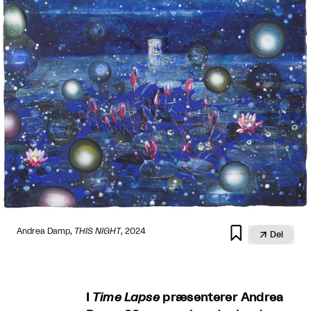

Andrea Damp,
THIS NIGHT
, 2024

Del
I
Time Lapse
præsenterer Andrea