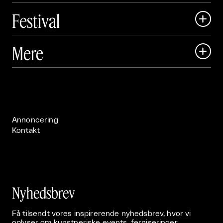
Festival

Art Matter Local

Mere

Art Matter Festival

Om

Live

Publikationer

Annoncering
Kontakt
Nyhedsbrev
Få tilsendt vores inspirerende nyhedsbrev, hvor vi
oplyser om kunstneriske events, ferniseringer,