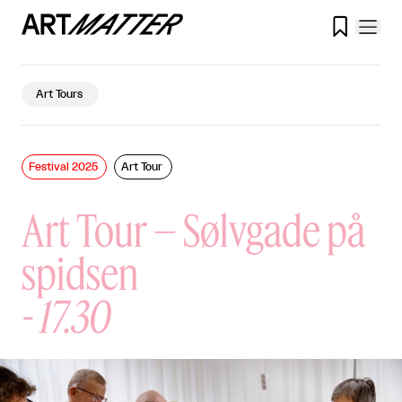

Art Tours
Festival 2025
Art Tour
Art Tour – Sølvgade på
spidsen
-
17.30