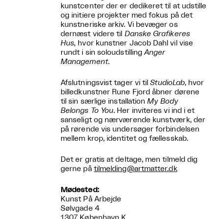
kunstcenter der er dedikeret til at udstille
og initiere projekter med fokus på det
kunstneriske arkiv. Vi bevæger os
dernæst videre til
Danske Grafikeres
Hus,
hvor kunstner Jacob Dahl vil vise
rundt i sin soloudstilling
Anger
Management
.
Afslutningsvist tager vi til
StudioLab
, hvor
billedkunstner Rune Fjord åbner dørene
til sin særlige installation
My Body
Belongs To You
. Her inviteres vi ind i et
sanseligt og nærværende kunstværk, der
på rørende vis undersøger forbindelsen
mellem krop, identitet og fællesskab.
Det er gratis at deltage, men tilmeld dig
gerne på
tilmelding@artmatter.dk
Mødested:
Kunst På Arbejde
Sølvgade 4
1307 København K