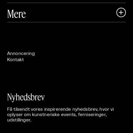
Art Matter Local

Mere

Art Matter Festival

Om

Live

Publikationer

Annoncering
Kontakt
Nyhedsbrev
Få tilsendt vores inspirerende nyhedsbrev, hvor vi
oplyser om kunstneriske events, ferniseringer,
udstillinger.