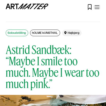

Soloudstilling
hOLME kUNSTHAL

Højbjerg
Astrid Sandbæk:
“Maybe I smile too
much. Maybe I wear too
much pink.”