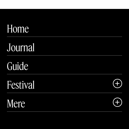
Home
Journal
Guide
Festival

Art Matter Local

Mere

Art Matter Festival

Om

Live
