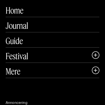
Home
Journal
Guide
Festival

Art Matter Local

Mere

Art Matter Festival

Om

Live

Publikationer

Annoncering