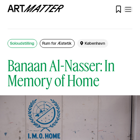

Soloudstilling
Rum for Æstetik

København
Banaan Al-Nasser: In
Memory of Home